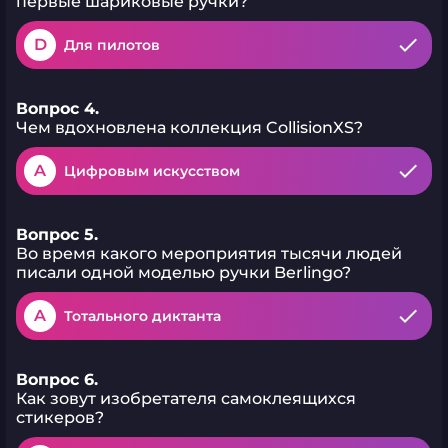
первые шариковые ручки?
получайте удовольствие от
эксплуатации качественных
позиций для обучения и
D
Для пилотов
офиса.
Вопрос 4.
Чем вдохновлена коллекция CollisionXS?
A
Цифровым искусством
Вопрос 5.
Во время какого мероприятия тысячи людей
писали одной моделью ручки Berlingo?
A
Тотального диктанта
Вопрос 6.
Как зовут изобретателя самоклеящихся
стикеров?