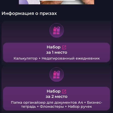
Информация о призах
Набор
open_in_new
за 1 место
Калькулятор + Недатированный ежедневник
Набор
open_in_new
за 2 место
Папка органайзер для документов А4 + Бизнес-
тетрадь + Фломастеры + Набор ручек