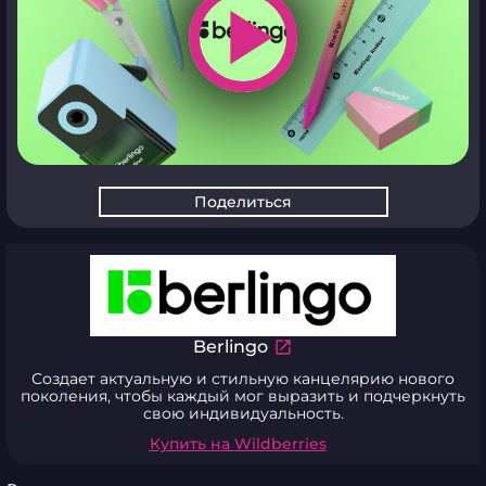
play_arrow
Поделиться
Berlingo
Создает актуальную и стильную канцелярию нового
поколения, чтобы каждый мог выразить и подчеркнуть
свою индивидуальность.
Купить на Wildberries