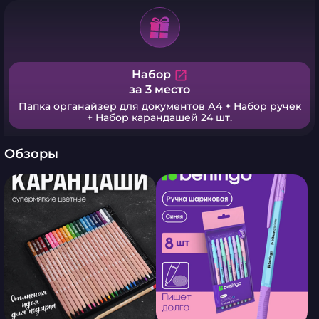
Набор
open_in_new
за 3 место
Папка органайзер для документов А4 + Набор ручек
+ Набор карандашей 24 шт.
Обзоры