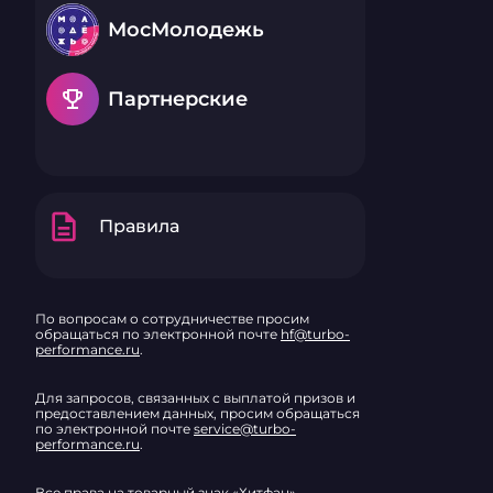
разъема: US
м: 2,2 Разме
МосМолодежь
× Г), мм: 150 ×
360 ± 5 Цвет
emoji_events
Партнерские
description
Правила
По вопросам о сотрудничестве просим
обращаться по электронной почте
hf@turbo-
performance.ru
.
Для запросов, связанных с выплатой призов и
предоставлением данных, просим обращаться
по электронной почте
service@turbo-
performance.ru
.
Все права на товарный знак «Хитфан»