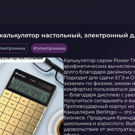
 калькулятор настольный, электронный 
электроника
электроника
Калькулятор серии Power T
арифметических вычислений
долго благодаря двойному 
Подходит для сдачи ЕГЭ и О
экзамен по физике, химии и
комфортно пользоваться да
— благодаря дисплею с уве
получиться складывать и выч
Противоударный корпус из 
Канцелярия Berlingo — это
бизнесе. Продукция бренда
школьника и взрослого. Вы
удовольствие от эксплуатац
офиса.