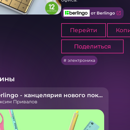
open_in_new
от Berlingo
Перейти
Копи
Поделиться
Поделиться
электроника
рины
Berlingo - канцелярия нового поколения
ксим Привалов