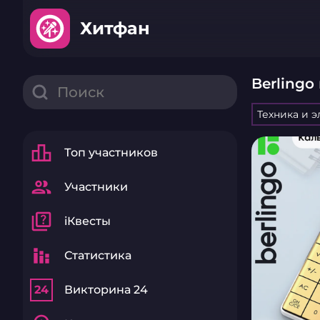
Хитфан
Berlingo
Техника и 
leaderboard
Топ участников
group
Участники
quiz
iКвесты
stacked_bar_chart
Статистика
24
Викторина 24