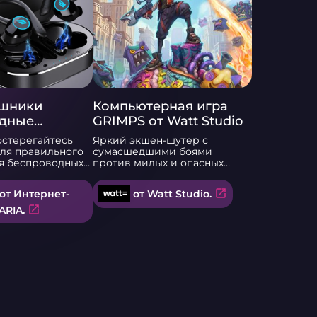
ушники
Компьютерная игра
одные
GRIMPS от Watt Studio
ые с
остерегайтесь
Яркий экшен-шутер с
влением Q25
сумасшедшими боями
я беспроводных
против милых и опасных
читайте
противников. Стреляй из
инструкцию - оба
рыбы, метай табуретки и
open_in_new
от Интернет-
от Watt Studio.
бочие!!!
разрывай на куски плюшевых
яем годовую
захватчиков!
open_in_new
ARIA.
 данные
спорта!!! Так
о бренда имеется
центр для
бых вопросов.
a Представляет
ьный гаджет в
ых, удобных,
 беспроводных и