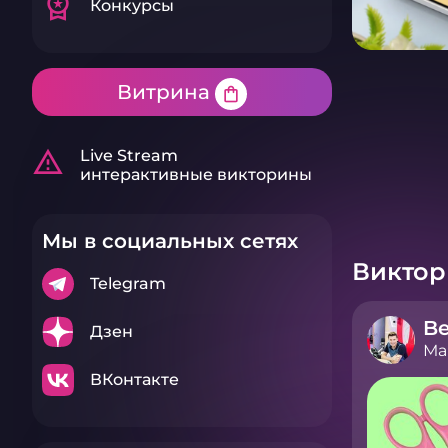
workspace_premium
Конкурсы
Витрина
shopping_bag
warning_amber
Live Stream
интерактивные викторины
Мы в социальных сетях
Викто
Telegram
Дзен
Ма
ВКонтакте