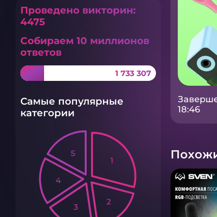
Проведено викторин:
4475
Собираем 10 миллионов
ответов
1 733 307
Заверше
Самые популярные
18:46
категории
Похожи
5
1
4
2
3