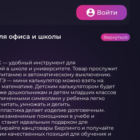
Войти
для офиса и школы
Вернуться
X — удобный инструмент для 
 в школе и университете. Товар прослужит 
питанию и автоматическому выключению. 
ГЭ — мини калькулятор можно взять на 
 математике. Детским калькулятором будет 
же дошкольникам и детям младших классов 
личенными символами у ребенка легко 
итать, умножать и делить. 
пластика делает изделие долговечным. 
 незаменимые помощники в учебе и 
 станет идеальным подарком для 
бирайте канцтовары Берлинго и получайте 
ии качественных позиций для обучения и 