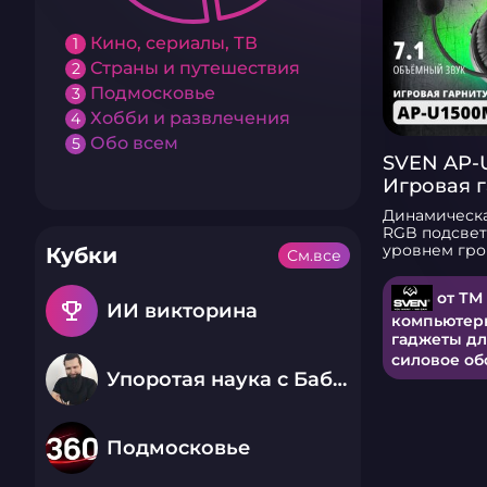
Кино, сериалы, ТВ
1
Страны и путешествия
2
Подмосковье
3
Хобби и развлечения
4
Обо всем
5
SVEN AP-
Игровая г
RGB подс
Динамическа
виртуаль
RGB подсвет
уровнем гро
7.1
Кубки
См.все
Кнопка вкл/
на кабеле К
от ТМ
подсветки н
emoji_events
ИИ викторина
Характерист
компьютер
Чувствитель
гаджеты дл
дБ: 115 ± 3 
силовое об
микрофона, д
Упоротая наука с Бабаем Лютым
Частотный д
наушников, Г
Частотный д
микрофона, Г
Подмосковье
Мембрана, м
Сопротивлен