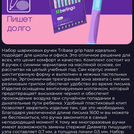
Набор шариковых ручек Tribase grip haze идеально 
подойдет для школы и офиса. Это отличное решение для 
всех, кто ценит комфорт и качество. Комплект состоит из 
8 ручек с синими чернилами на масляной основе, он 
рассчитан на целый учебный год. Сам корпус имеет 
шестигранную форму и выполнен в нежных пастельных 
цветах. Эргономичная трехгранная зона захвата с мягким 
резиновым грипом обеспечат удобство во время письма. 
Изделия оснащены вентилируемым колпачком, который 
предотвращает высыхание чернил и обеспечит 
прохождение воздуха при случайном попадании в 
дыхательные пути ребенка. Удобный пластиковый клип 
позволяет закрепить изделие там, где это необходимо. 
Благодаря увеличенной длине письма 1600 м вы можете 
не беспокоиться, что ручка закончится в самый 
неподходящий момент! К тому же многоразовые ручки 
имеют возможность замены стержня! Диаметр пишущего 
узла составляет 0,7 мм, а толщина линии 0,5 мм. Набор 