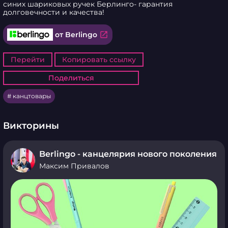
синих шариковых ручек Берлинго- гарантия 
долговечности и качества!
open_in_new
от Berlingo
Перейти
Копировать ссылку
Поделиться
Поделиться
канцтовары
Викторины
Berlingo - канцелярия нового поколения
Максим Привалов