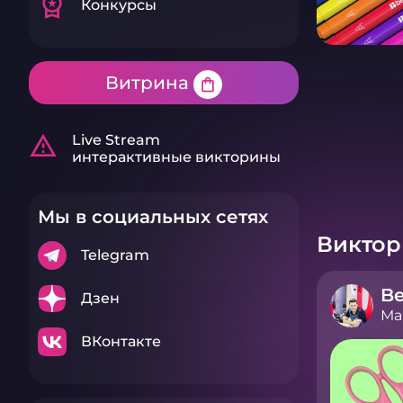
workspace_premium
Конкурсы
Витрина
shopping_bag
warning_amber
Live Stream
интерактивные викторины
Мы в социальных сетях
Викто
Telegram
Дзен
Ма
ВКонтакте