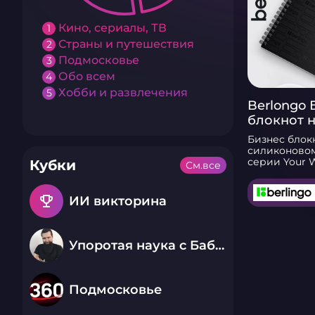
Кино, сериалы, ТВ
1
Страны и путешествия
2
Подмосковье
3
Обо всем
4
Хобби и развлечения
5
Berlongo 
блокнот н
клетку, те
Бизнес блок
листов
силиконовом
серии Your 
Кубки
См.все
инструмент 
планировани
записей. Тет
emoji_events
ИИ викторина
подойдет дл
школьников 
студентов и
сотрудников
Упоротая наука с Бабаем Лютым
блокнота — А
Внутренний 
качественно
бумаги пов
Подмосковье
плотности 80
которой нап