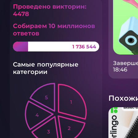
Проведено викторин:
4478
Собираем 10 миллионов
ответов
1 736 544
Заверше
Самые популярные
18:46
категории
Похожи
5
1
4
2
3