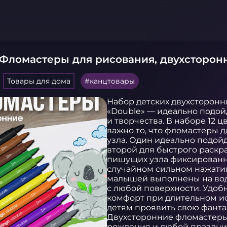
 Фломастеры для рисования, двухсторонн
Товары для дома
канцтовары
Набор детских двухсторонни
«Double» — идеально подойд
и творчества. В наборе 12 ц
важно то, что фломастеры 
узла. Один идеально подойд
второй для быстрого раскр
пишущих узла фиксированны
случайном сильном нажати
малышей выполнены на водн
с любой поверхности. Удобн
комфорт при длительном ис
детям проявить свою фантаз
Двухсторонние фломастеры 
рождения и любой праздни