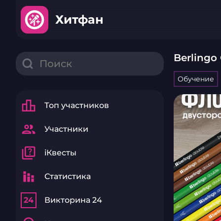
Хитфан
Berlingo
Обучение
leaderboard
Топ участников
group
Участники
quiz
iКвесты
stacked_bar_chart
Статистика
24
Викторина 24