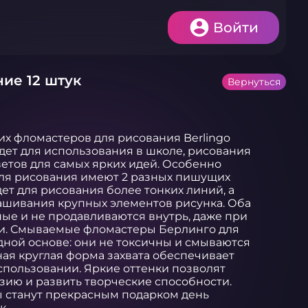
Войти
ие 12 штук
Вернуться
х фломастеров для рисования Berlingo 
ет для использования в школе, рисования 
ветов для самых ярких идей. Особенно 
для рисования имеют 2 разных пишущих 
ет для рисования более тонких линий, а 
ашивания крупных элементов рисунка. Оба 
е и не продавливаются внутрь, даже при 
и. Смываемые фломастеры Берлинго для 
ой основе: они не токсичны и смываются 
ая круглая форма захвата обеспечивает 
пользовании. Яркие оттенки позволят 
ию и развить творческие способности. 
станут прекрасным подарком день 
к.