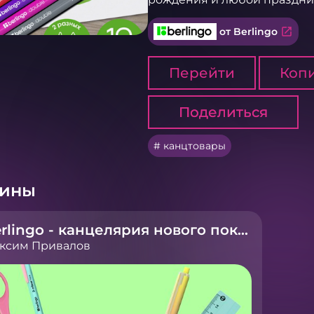
open_in_new
от Berlingo
Перейти
Копи
Поделиться
Поделиться
канцтовары
рины
Berlingo - канцелярия нового поколения
ксим Привалов