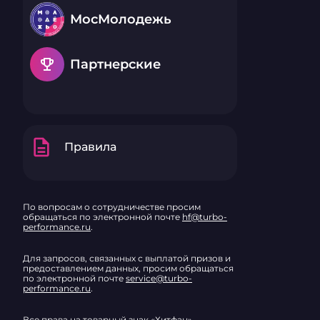
просвечивае
стороны стр
МосМолодежь
из 80 листов
содержит ра
заголовка, т
также поля с
emoji_events
Партнерские
Обложка биз
школы выпол
высококачес
полипропиле
текстурой п
фирменным 
бренда. Она
description
Правила
защищает вн
от влаги, за
загрязнения
мягком сили
позволяет р
По вопросам о сотрудничестве просим
изделие на 3
обращаться по электронной почте
hf@turbo-
обеспечить 
performance.ru
.
удобство дл
большого о
информации
Для запросов, связанных с выплатой призов и
предоставлением данных, просим обращаться
по электронной почте
service@turbo-
performance.ru
.
Все права на товарный знак «Хитфан»