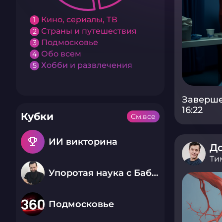
Кино, сериалы, ТВ
1
Страны и путешествия
2
Подмосковье
3
Обо всем
4
Хобби и развлечения
5
Заверше
16:22
Кубки
См.все
emoji_events
ИИ викторина
До
Ти
Упоротая наука с Бабаем Лютым
Подмосковье