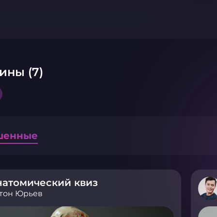
ины (7)
шенные
натомический квиз
тон Юрьев