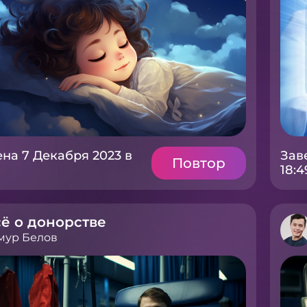
на 7 Декабря 2023 в
Зав
Повтор
18:4
ё о донорстве
мур Белов