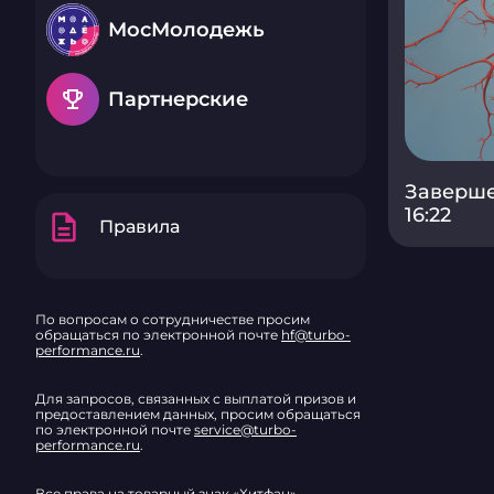
МосМолодежь
emoji_events
Партнерские
Заверше
16:22
description
Правила
По вопросам о сотрудничестве просим
обращаться по электронной почте
hf@turbo-
performance.ru
.
Для запросов, связанных с выплатой призов и
предоставлением данных, просим обращаться
по электронной почте
service@turbo-
performance.ru
.
Все права на товарный знак «Хитфан»