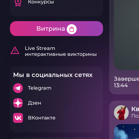
workspace_premium
Конкурсы
Витрина
shopping_bag
warning_amber
Live Stream
интерактивные викторины
Мы в социальных сетях
Заверше
13:44
Telegram
Дзен
Кв
По
ВКонтакте