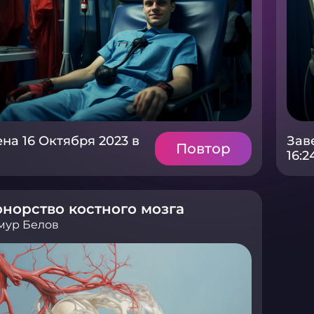
на 16 Октября 2023 в
Зав
Повтор
16:2
норство костного мозга
мур Белов