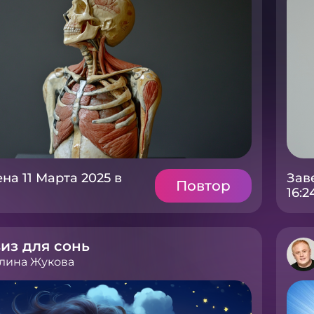
на 11 Марта 2025 в
Зав
Повтор
16:2
из для сонь
лина Жукова