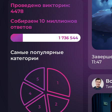
Проведено викторин:
4478
Собираем 10 миллионов
ответов
1 736 544
Самые популярные
Заверше
категории
11:47
5
Вс
1
Ти
4
2
3