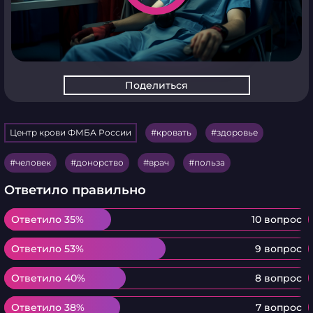
Поделиться
Центр крови ФМБА России
кровать
здоровье
человек
донорство
врач
польза
Ответило правильно
Ответило 35%
Ответило 35%
10 вопрос
Ответило 53%
Ответило 53%
9 вопрос
Ответило 40%
Ответило 40%
8 вопрос
Ответило 38%
Ответило 38%
7 вопрос