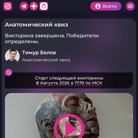
shopping_bag
Войти
Анатомический квиз
Викторина завершена.
Победители
определены.
Тимур Белов
Анатомический квиз
Старт следующей викторины
8 Августа 2026 в 17:19 по МСК
play_arrow