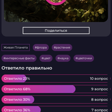
Поделиться
Живая Планета
флора
растения
интересные факты
цвет
наука
цветочки
Ответило правильно
Ответило 23%
Ответило 23%
10 вопрос
Ответило 68%
Ответило 68%
9 вопрос
Ответило 30%
Ответило 30%
8 вопрос
Ответило 36%
Ответило 36%
7 вопрос