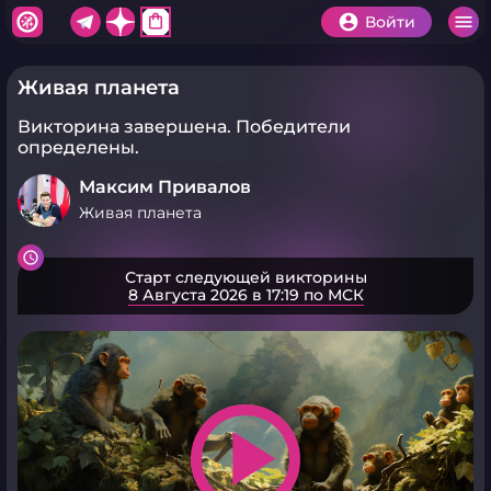
shopping_bag
Войти
Живая планета
Викторина завершена.
Победители
определены.
Максим Привалов
Живая планета
Старт следующей викторины
8 Августа 2026 в 17:19 по МСК
play_arrow