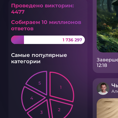
Проведено викторин:
4477
Собираем 10 миллионов
ответов
1 736 297
Самые популярные
Заверше
категории
12:18
5
Ч
1
Ал
4
2
3