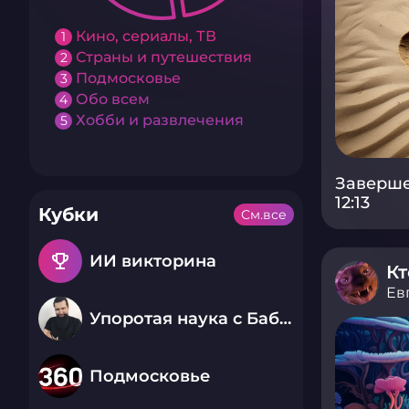
Кино, сериалы, ТВ
1
Страны и путешествия
2
Подмосковье
3
Обо всем
4
Хобби и развлечения
5
Заверше
12:13
Кубки
См.все
emoji_events
ИИ викторина
Кт
Ев
Упоротая наука с Бабаем Лютым
Подмосковье