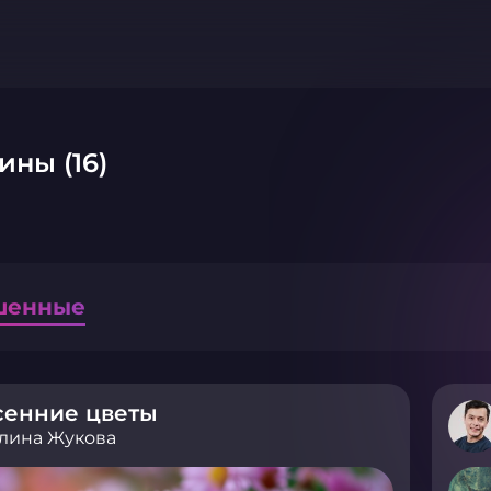
ины (16)
шенные
сенние цветы
лина Жукова