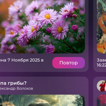
на 7 Ноября 2025 в
Зав
Повтор
16:2
ипа грибы?
ександр Волохов