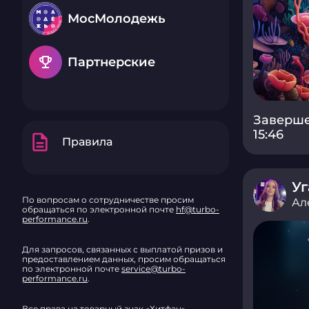
МосМолодежь
emoji_events
Партнерские
Заверше
15:46
description
Правила
Уг
По вопросам о сотрудничестве просим
Ал
обращаться по электронной почте
hf@turbo-
performance.ru
.
Для запросов, связанных с выплатой призов и
предоставлением данных, просим обращаться
по электронной почте
service@turbo-
performance.ru
.
Все права на товарный знак «Хитфан»