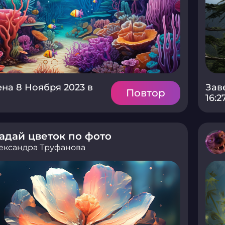
на 8 Ноября 2023 в
Зав
Повтор
16:2
адай цветок по фото
ександра Труфанова