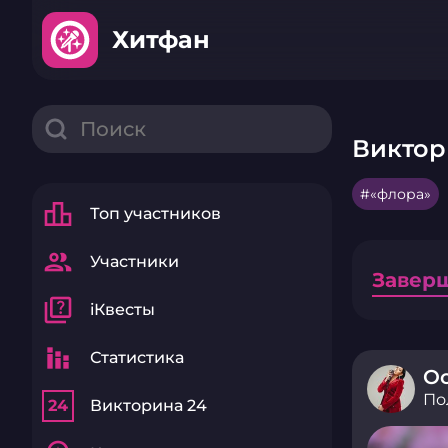
Хитфан
Виктор
«флора»
leaderboard
Топ участников
group
Участники
Завер
quiz
iКвесты
stacked_bar_chart
Статистика
О
По
24
Викторина 24