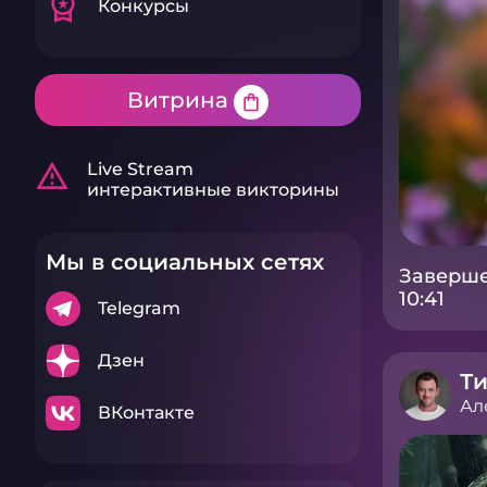
workspace_premium
Конкурсы
Витрина
shopping_bag
warning_amber
Live Stream
интерактивные викторины
Мы в социальных сетях
Заверше
10:41
Telegram
Дзен
Т
Ал
ВКонтакте