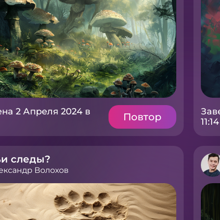
на 2 Апреля 2024 в
Зав
Повтор
11:14
ьи следы?
ександр Волохов