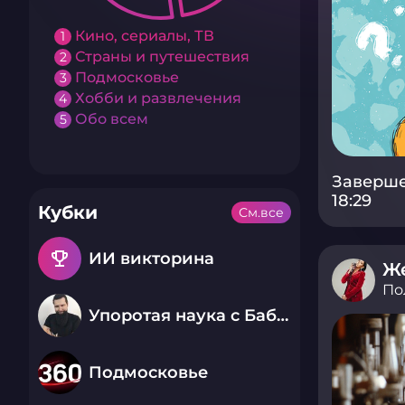
Кино, сериалы, ТВ
1
Страны и путешествия
2
Подмосковье
3
Хобби и развлечения
4
Обо всем
5
Заверше
18:29
Кубки
См.все
emoji_events
ИИ викторина
Ж
По
Упоротая наука с Бабаем Лютым
Подмосковье