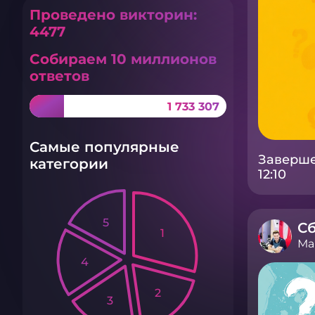
Проведено викторин:
4477
Собираем 10 миллионов
ответов
1 733 307
Самые популярные
Заверше
категории
12:10
5
Сб
1
Ма
4
2
3