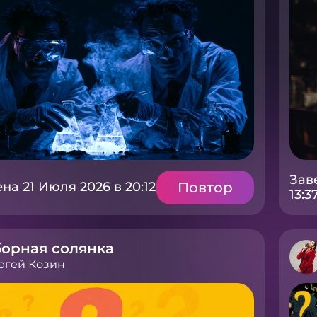
Зав
Повтор
а 21 Июля 2026 в 20:12
13:3
орная солянка
ргей Козин