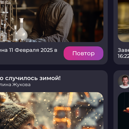
на 11 Февраля 2025 в
Зав
Повтор
16:2
о случилось зимой!
лина Жукова