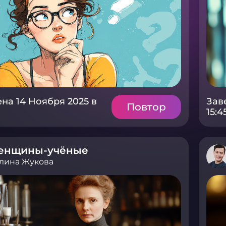
на 14 Ноября 2025 в
Зав
Повтор
15:4
енщины-учёные
лина Жукова