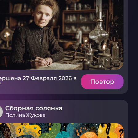
ершена 27 Февраля 2026 в
Повтор
7
Сборная солянка
Полина Жукова