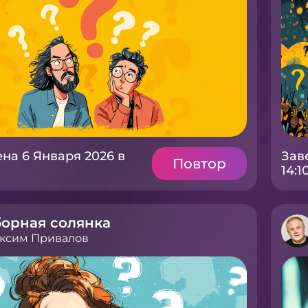
на 6 Января 2026 в
Зав
Повтор
14:1
орная солянка
ксим Привалов