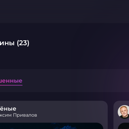
ины (23)
шенные
чёные
ксим Привалов