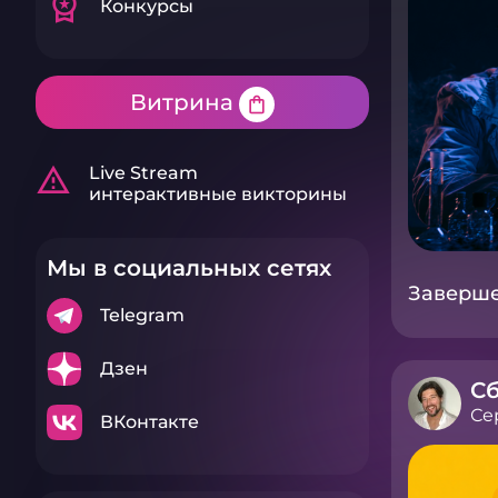
workspace_premium
Конкурсы
Витрина
shopping_bag
warning_amber
Live Stream
интерактивные викторины
Мы в социальных сетях
Завершен
Telegram
Дзен
Сб
Се
ВКонтакте