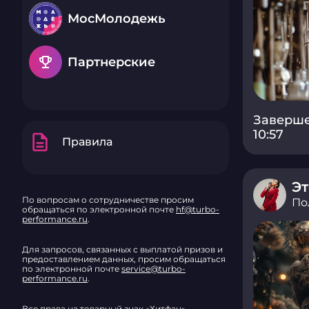
МосМолодежь
emoji_events
Партнерские
Заверше
10:57
description
Правила
Эт
По вопросам о сотрудничестве просим
По
обращаться по электронной почте
hf@turbo-
performance.ru
.
Для запросов, связанных с выплатой призов и
предоставлением данных, просим обращаться
по электронной почте
service@turbo-
performance.ru
.
Все права на товарный знак «Хитфан»