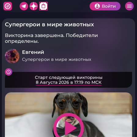
shopping_bag
Войти
Супергерои в мире животных
Викторина завершена.
Победители
определены.
Евгений
Супергерои в мире животных
Старт следующей викторины
8 Августа 2026 в 17:19 по МСК
play_arrow