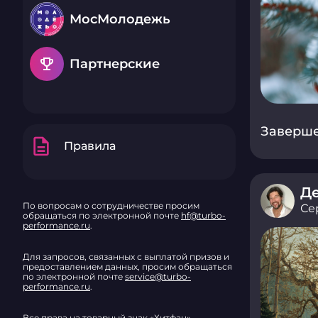
МосМолодежь
emoji_events
Партнерские
Завершен
description
Правила
Де
По вопросам о сотрудничестве просим
Се
обращаться по электронной почте
hf@turbo-
performance.ru
.
Для запросов, связанных с выплатой призов и
предоставлением данных, просим обращаться
по электронной почте
service@turbo-
performance.ru
.
Все права на товарный знак «Хитфан»