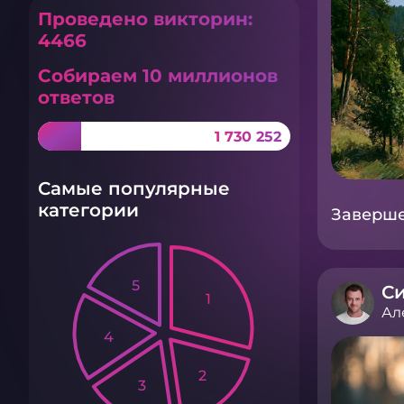
Проведено викторин:
4466
Собираем 10 миллионов
ответов
1 730 252
Самые популярные
категории
Завершен
5
Си
1
Ал
4
2
3