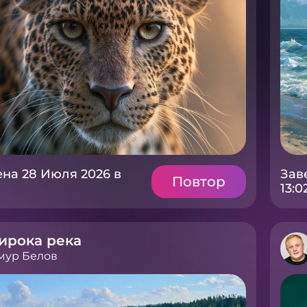
на 28 Июля 2026 в
Зав
Повтор
13:0
ирока река
мур Белов