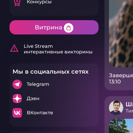
workspace_premium
Конкурсы
Витрина
shopping_bag
warning_amber
Live Stream
интерактивные викторины
Мы в социальных сетях
Заверше
13:10
Telegram
Дзен
Ш
Ти
ВКонтакте