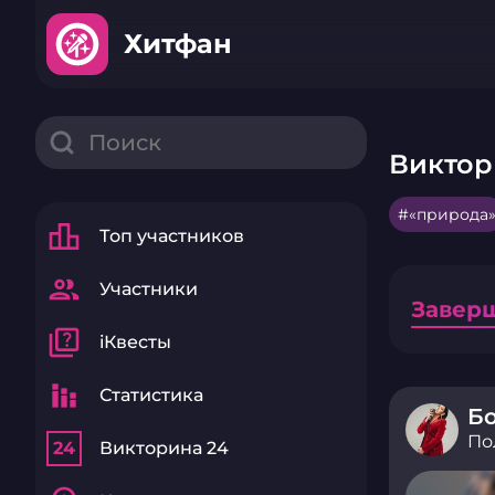
Хитфан
Виктор
«природа
leaderboard
Топ участников
group
Участники
Завер
quiz
iКвесты
stacked_bar_chart
Статистика
Б
По
24
Викторина 24