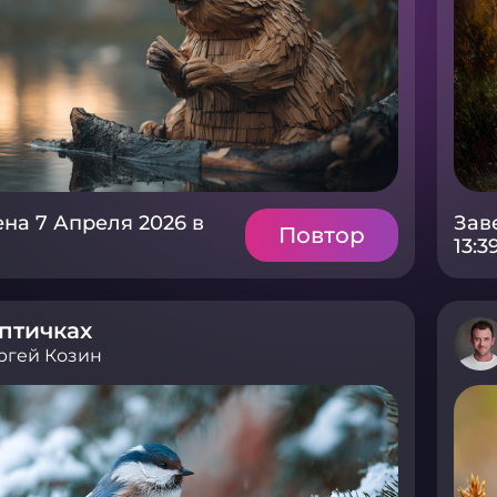
на 7 Апреля 2026 в
Зав
Повтор
13:3
птичках
ргей Козин