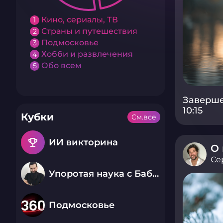
Кино, сериалы, ТВ
1
Страны и путешествия
2
Подмосковье
3
Хобби и развлечения
4
Обо всем
5
Заверше
10:15
Кубки
См.все
emoji_events
ИИ викторина
О 
Се
Упоротая наука с Бабаем Лютым
Подмосковье