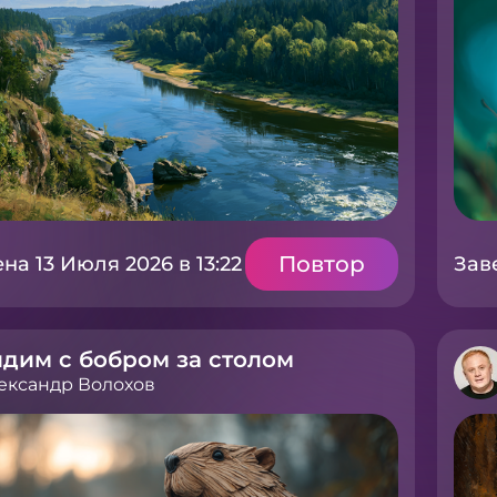
Повтор
а 13 Июля 2026 в 13:22
Зав
дим с бобром за столом
ександр Волохов