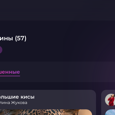
ины (57)
»
шенные
ольшие кисы
лина Жукова