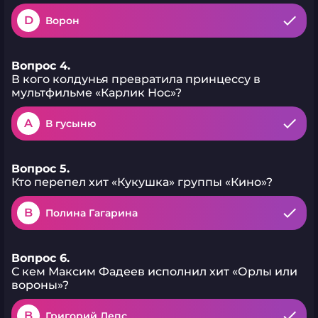
D
Ворон
Вопрос 4.
В кого колдунья превратила принцессу в
мультфильме «Карлик Нос»?
A
В гусыню
Вопрос 5.
Кто перепел хит «Кукушка» группы «Кино»?
B
Полина Гагарина
Вопрос 6.
С кем Максим Фадеев исполнил хит «Орлы или
вороны»?
B
Григорий Лепс