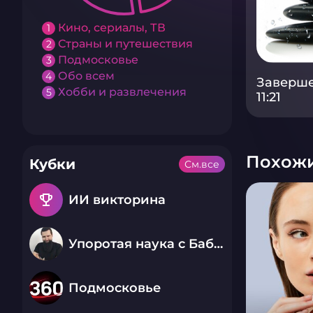
Кино, сериалы, ТВ
1
Страны и путешествия
2
Подмосковье
3
Обо всем
4
Заверше
Хобби и развлечения
5
11:21
Похожи
Кубки
См.все
emoji_events
ИИ викторина
Упоротая наука с Бабаем Лютым
Подмосковье