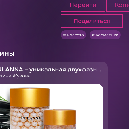
Перейти
Копи
Поделиться
Поделиться
красота
косметика
рины
PULANNA – уникальная двухфазная косметика
лина Жукова