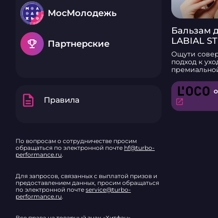
МосМолодежь
Бальзам д
LABIAL S
emoji_events
Партнерские
& витамин 
Ощути сове
сербског
подход к ухо
премиально
L’OCO
бальзамов о
бренда L’OCO. Баль
о
обладает эф
description
Правила
формулой на
open_in_new
пчелиного во
касторового
витамина Е.
активным с
фильтрам ты
По вопросам о сотрудничестве просим
максимальну
обращаться по электронной почте
hf@turbo-
непогоды UV
performance.ru
.
Ухаживающи
образуют то
Для запросов, связанных с выплатой призов и
слой, эффек
предоставлением данных, просим обращаться
сохраняя вла
по электронной почте
service@turbo-
негативного
performance.ru
.
внешней сре
ветра и моро
имеет плот
Все права на товарный знак «Хитфан»