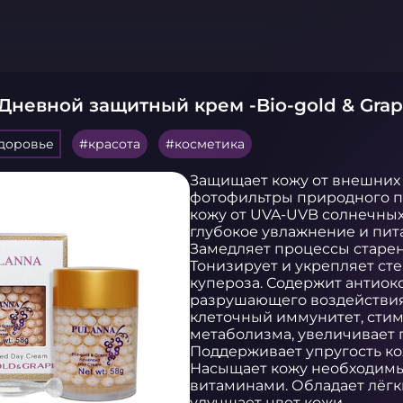
Дневной защитный крем -Bio-gold & Gra
здоровье
красота
косметика
Защищает кожу от внешних
фотофильтры природного п
кожу от UVA-UVB солнечных 
глубокое увлажнение и пита
Замедляет процессы старени
Тонизирует и укрепляет сте
купероза. Содержит антиок
разрушающего воздействия
клеточный иммунитет, стим
метаболизма, увеличивает 
Поддерживает упругость ко
Насыщает кожу необходимы
витаминами. Обладает лёг
улучшает цвет кожи.
