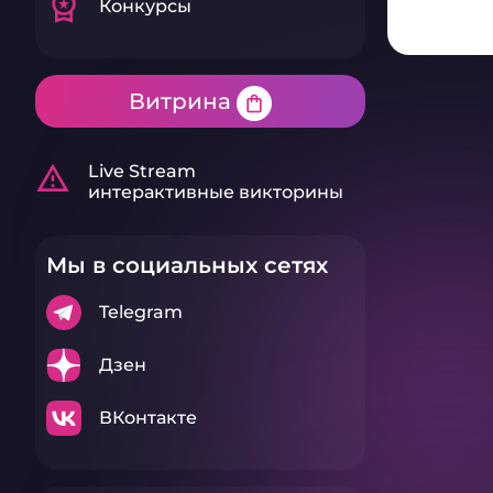
workspace_premium
Конкурсы
Витрина
shopping_bag
warning_amber
Live Stream
интерактивные викторины
Мы в социальных сетях
Telegram
Дзен
ВКонтакте