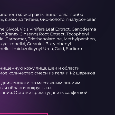
оненты: экстракты винограда, гриба 
, диоксид титана, био-золото, гиалуроновая 
ne Glycol, Vitis Vinifera Leaf Extract, Ganoderma 
g(Panax Ginseng) Root Extract, Tocopheryl 
de, Carbomer, Triethanolamine, Methylparaben, 
citronellal, Geraniol, Butylphenyl 
nellol, Imidazolidynyl Urea, Gold, Sodium 
чищенную кожу лица, шеи и области 
ое количество смеси из геля и 1-2 шариков 
 движениями по массажным линиям 
ая области вокруг глаз.

ания. Остатки крема удалить салфеткой.