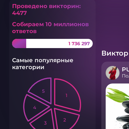
Проведено викторин:
4477
Собираем 10 миллионов
ответов
1 736 297
Викто
Самые популярные
категории
По
5
1
4
2
3