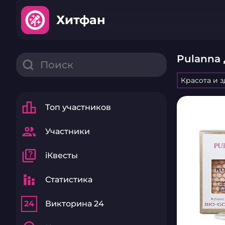
Хитфан
Pulanna 
Красота и 
leaderboard
Топ участников
group
Участники
quiz
iКвесты
stacked_bar_chart
Статистика
24
Викторина 24