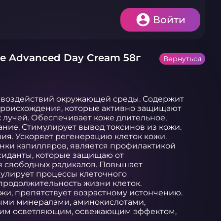
Войти
pe Advanced Day Cream 58г
Вернуться
 воздействий окружающей среды. Содержит 
роисхождения, которые активно защищают 
лучей. Обеспечивает коже длительное, 
ние. Стимулирует вывод токсинов из кожи. 
я. Ускоряет регенерацию клеток кожи. 
нки капилляров, является профилактикой 
сиданты, которые защищаю от 
 свободных радикалов. Повышает 
улирует процессы клеточного 
продолжительность жизни клеток. 
жи, препятствует возрастному истончению. 
ми минералами, аминокислотами, 
ким осветляющим, освежающим эффектом, 