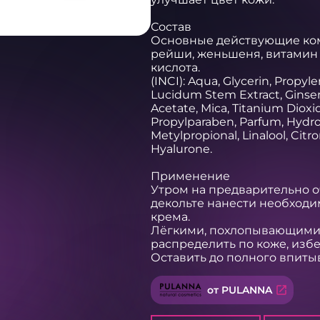
Состав

Основные действующие комп
рейши, женьшеня, витамин Е
кислота.

(INCI): Aqua, Glycerin, Propyle
Lucidum Stem Extract, Ginsen
Acetate, Mica, Titanium Dioxi
Propylparaben, Parfum, Hydroxy
Metylpropional, Linalool, Citro
Hyalurone.

Применение

Утром на предварительно о
декольте нанести необходим
крема.

Лёгкими, похлопывающими
распределить по коже, избег
Оставить до полного впитыв
open_in_new
от PULANNA