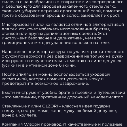
пилочка с наноабразивным покрытием из сверхпрочного 
и безопасного для здоровья закаленного стекла легко 
скользит, убирает верхний ороговевший слой, помогает 
против образования вросших волос, замедляет их рост.  

Многоразовая пилочка является отличной альтернативой 
для тех, кто хочет избежать использования бритвы, 
станков или других депиляционных средств. Этот 
инструмент безопаснее и деликатнее , чем все 
традиционные методы удаления волосков на теле.  

Наностекло эпилятора аккуратно удаляет растительность 
с сухой поверхности без раздражения не только на руках 
или руках, но и чувствительных местах на лице девушек 
(усики) и в интимной зоне бикини. 

После эпиляции можно воспользоваться уходовой 
косметикой, которая поможет успокоить кожу и 
предотвратить возможное раздражение. 

Бьюти инструмент удобно брать в поездки и путешествия 
– это маленький, портативный дорожный нанодепилятор.  

Стеклянные пилки OLZORI – классная идея подарка 
подруге, сестре, маме, жене, мужу, любимой девушке, 
дочери, коллеге. 

Компания Олзори производит качественные и полезные 