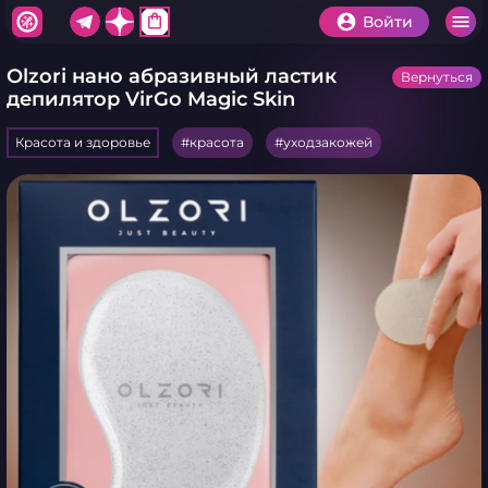
shopping_bag
Войти
Olzori нано абразивный ластик
Вернуться
депилятор VirGo Magic Skin
Красота и здоровье
красота
уходзакожей