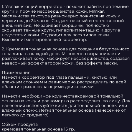
1. Увлажняющий корректор - поможет забыть про темные 
круги и прочие несовершенства кожи. Мягкая, 
маслянистая текстура равномерно ложится на кожу и 
держится до 24 часов. Создает нежный и естественный 
внешний вид. Не забивает морщины, полностью 
скрывает темные круги, гиперпигментацию и другие 
недостатки кожи. Подходит для всех типов кожи. 
Высокопигментированный корректор.

2. Кремовая тональная основа для создания безупречного 
тона лица на каждый день. Мгновенно выравнивает и 
разглаживает кожу, маскирует несовершенства, создавая 
невесомый эффект второй кожи, без эффекта маски.

Применение

Нанести корректор под глаза пальцами, кистью или 
влажным спонжем и равномерно распределить по всей 
области прихлопывающими движениями.

Нанести необходимое количествакремовой тональной 
основы на кожу и равномерно распределить по лицу. Для 
нанесения используйте кисть для тональной основы или 
влажный спонж. Легкая тональная основа (нанесение от 
легкого до среднего)

Объем продукта

кремовая тональная основа 15 гр.
