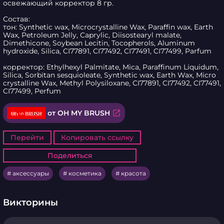
освежающий корректор 8 гр.

Состав:

тон: Synthetic wax, Microcrystalline Wax, Paraffin wax, Earth 
Wax, Petroleum Jelly, Caprylic, Diisostearyl malate, 
Dimethicone, Soybean Lecitin, Tocopherols, Aluminum 
hydroxide, Silica, CI77891, CI77492, CI77491, CI77499, Parfum

корректор: Ethylhexyl Palmitate, Mica, Paraffinum Liquidum, 
Silica, Sorbitan sesquioleate, Synthetic wax, Earth Wax, Micro 
crystalline Wax, Methyl Polysiloxane, CI77891, CI77492, CI77491, 
CI77499, Perfum
open_in_new
от OH MY BRUSH
Перейти
Копировать ссылку
Поделиться
Поделиться
аксессуары
косметика
красота
Викторины