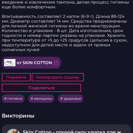
введение и извлечение тампона, делая процесс гигиены 
еще более комфортным.

Впитываемость составляет 2 капли (6-9 г). Длина 89-124 
мм. Диаметр составляет 14 мм. Средства предназначены 
для личной женской гигиены во время менструации. 
Количество в упаковке - 8 шт. Дата изготовления, срок 
годности и номер партии указаны на упаковке. Хранить 
при температуре от +5 до +25 градусов Цельсия в сухом, 
недоступном для детей месте и вдали от прямых 
солнечных лучей.
open_in_new
от SKIN COTTON
Перейти
Копировать ссылку
Поделиться
Поделиться
гигиена
женщины
здоровье
Викторины
Skin Cotton - открой силу хлопка для женщин!