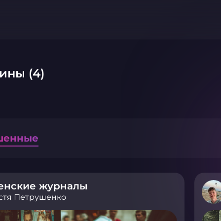
ины (4)
шенные
енские журналы
стя Петрушенко