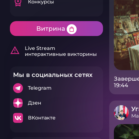
workspace_premium
Конкурсы
Витрина
shopping_bag
warning_amber
Live Stream
интерактивные викторины
Мы в социальных сетях
Заверше
19:44
Telegram
Дзен
Уг
Ма
ВКонтакте