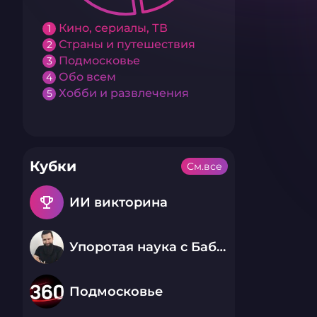
Кино, сериалы, ТВ
1
Страны и путешествия
2
Подмосковье
3
Обо всем
4
Хобби и развлечения
5
Кубки
См.все
emoji_events
ИИ викторина
Упоротая наука с Бабаем Лютым
Подмосковье