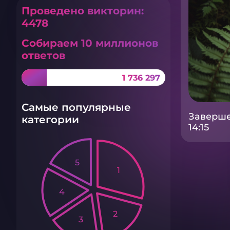
Проведено викторин:
4478
Собираем 10 миллионов
ответов
1 736 297
Самые популярные
Заверше
категории
14:15
5
1
4
2
3