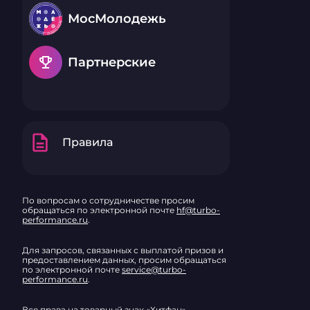
МосМолодежь
emoji_events
Партнерские
description
Правила
По вопросам о сотрудничестве просим
обращаться по электронной почте
hf@turbo-
performance.ru
.
Для запросов, связанных с выплатой призов и
предоставлением данных, просим обращаться
по электронной почте
service@turbo-
performance.ru
.
Все права на товарный знак «Хитфан»