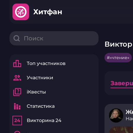
Хитфан
Виктор
«чтение»
leaderboard
Топ участников
group
Участники
Завер
quiz
iКвесты
stacked_bar_chart
Статистика
Ж
На
24
Викторина 24