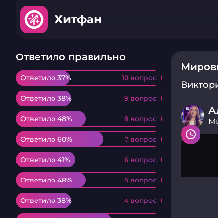
Хитфан
Ответило правильно
Миров
Ответило 37%
Ответило 37%
10 вопрос
10 вопрос
Виктор
Ответило 38%
Ответило 38%
9 вопрос
9 вопрос
А
Ответило 48%
Ответило 48%
8 вопрос
8 вопрос
М
Ответило 60%
Ответило 60%
7 вопрос
7 вопрос
Ответило 41%
Ответило 41%
6 вопрос
6 вопрос
Ответило 48%
Ответило 48%
5 вопрос
5 вопрос
Ответило 38%
Ответило 38%
4 вопрос
4 вопрос