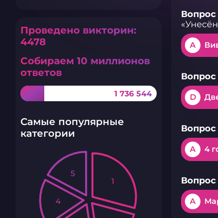
Вопрос 
«Унесён
Проведено викторин:
4478
A
Ви
Собираем 10 миллионов
ответов
Вопрос 
1 736 544
D
Дв
Самые популярные
Вопрос 
категории
A
4 г
5
Вопрос 
1
4
A
Ма