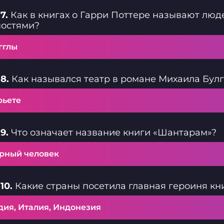
7.
Как в книгах о Гарри Поттере называют лю
ностями?
гглы
8.
Как назывался театр в романе Михаила Булг
рьете
9.
Что означает название книги «Шантарам»?
рный человек
10.
Какие страны посетила главная героиня кн
дия, Италия, Индонезия