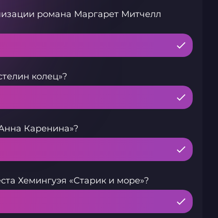
анизации романа Маргарет Митчелл
стелин колец»?
«Анна Каренина»?
ста Хемингуэя «Старик и море»?