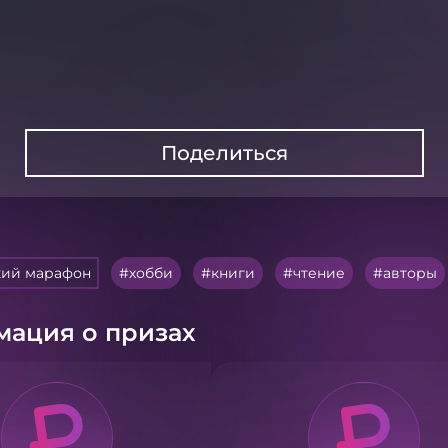
Поделиться
кий марафон
хобби
книги
чтение
авторы
ация о призах