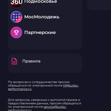
Подмосковье
МосМолодежь
emoji_events
Партнерские
description
Правила
По вопросам о сотрудничестве просим
обращаться по электронной почте
hf@turbo-
performance.ru
.
Для запросов, связанных с выплатой призов и
предоставлением данных, просим обращаться
по электронной почте
service@turbo-
performance.ru
.