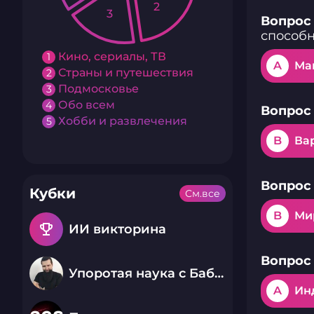
2
3
Вопрос 
способ
Кино, сериалы, ТВ
1
A
Ма
Страны и путешествия
2
Подмосковье
3
Обо всем
4
Вопрос 
Хобби и развлечения
5
B
Ва
Вопрос 
Кубки
См.все
B
Ми
emoji_events
ИИ викторина
Вопрос 
Упоротая наука с Бабаем Лютым
A
Ин