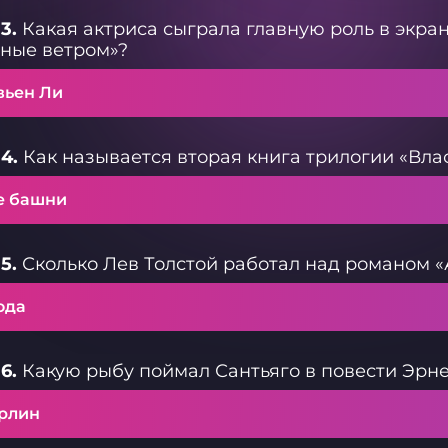
3.
Какая актриса сыграла главную роль в экр
ные ветром»?
вьен Ли
4.
Как называется вторая книга трилогии «Вла
е башни
5.
Сколько Лев Толстой работал над романом 
ода
6.
Какую рыбу поймал Сантьяго в повести Эрне
рлин