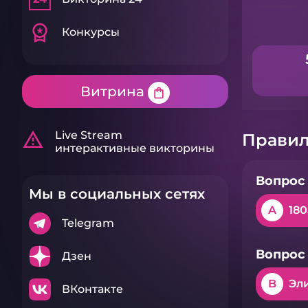
workspace_premium
Конкурсы
Витрина
shopping_bag
warning_amber
Live Stream
Правил
интерактивные викторины
Вопрос 
Мы в социальных сетях
A
180
Telegram
Вопрос 
Дзен
B
Эл
ВКонтакте