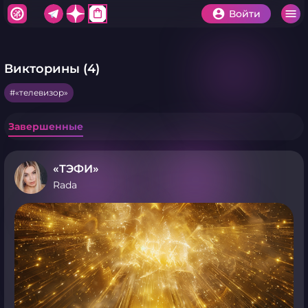
shopping_bag
Войти
Викторины (4)
«телевизор»
Завершенные
«ТЭФИ»
Rada