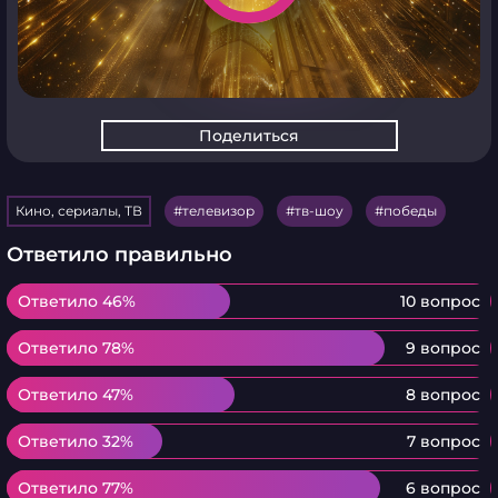
Поделиться
Кино, сериалы, ТВ
телевизор
тв-шоу
победы
Ответило правильно
Ответило 46%
Ответило 46%
10 вопрос
Ответило 78%
Ответило 78%
9 вопрос
Ответило 47%
Ответило 47%
8 вопрос
Ответило 32%
Ответило 32%
7 вопрос
Ответило 77%
Ответило 77%
6 вопрос