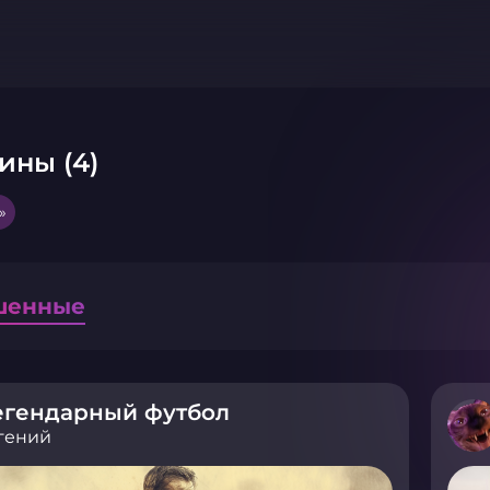
ины (4)
»
шенные
егендарный футбол
гений