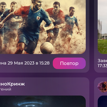
Зав
Повтор
а 29 Мая 2023 в 15:28
17:3
иноКринж
гений