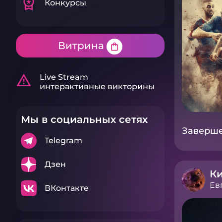
workspace_premium
Конкурсы
Витрина
shopping_bag
warning_amber
Live Stream
интерактивные викторины
Мы в социальных сетях
Завершен
Telegram
Дзен
К
Ев
ВКонтакте