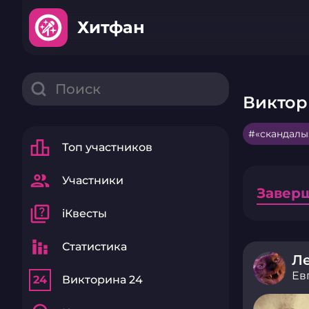
Хитфан
Виктор
«скандалы
leaderboard
Топ участников
group
Участники
Завер
quiz
iКвесты
stacked_bar_chart
Статистика
Л
Ев
24
Викторина 24