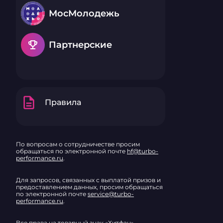
МосМолодежь
emoji_events
Партнерские
description
Правила
По вопросам о сотрудничестве просим
обращаться по электронной почте
hf@turbo-
performance.ru
.
Для запросов, связанных с выплатой призов и
предоставлением данных, просим обращаться
по электронной почте
service@turbo-
performance.ru
.
Все права на товарный знак «Хитфан»