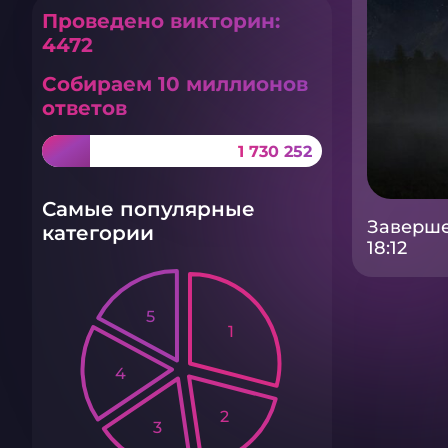
Проведено викторин:
4472
Собираем 10 миллионов
ответов
1 730 252
Самые популярные
Заверше
категории
18:12
5
1
4
2
3