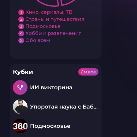
Кино, сериалы, ТВ
1
Страны и путешествия
2
Подмосковье
3
Хобби и развлечения
4
Обо всем
5
Кубки
См.все
emoji_events
ИИ викторина
Упоротая наука с Бабаем Лютым
Подмосковье