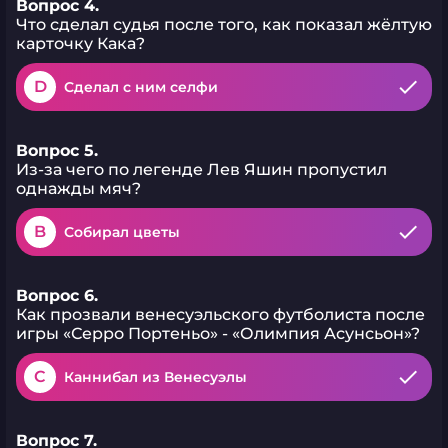
Вопрос 4.
Что сделал судья после того, как показал жёлтую
карточку Кака?
D
Cделал с ним селфи
Вопрос 5.
Из-за чего по легенде Лев Яшин пропустил
однажды мяч?
B
Собирал цветы
Вопрос 6.
Как прозвали венесуэльского футболиста после
игры «Серро Портеньо» - «Олимпия Асунсьон»?
C
Каннибал из Венесуэлы
Вопрос 7.