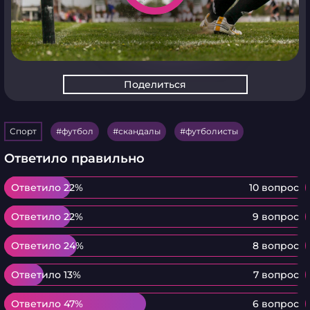
Поделиться
Спорт
футбол
скандалы
футболисты
Ответило правильно
Ответило 22%
Ответило 22%
10 вопрос
Ответило 22%
Ответило 22%
9 вопрос
Ответило 24%
Ответило 24%
8 вопрос
Ответило 13%
Ответило 13%
7 вопрос
Ответило 47%
Ответило 47%
6 вопрос