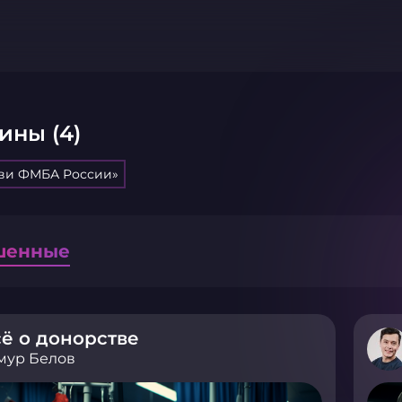
ины (4)
ви ФМБА России»
шенные
ё о донорстве
мур Белов