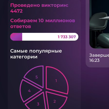
Проведено викторин:
4472
Собираем 10 миллионов
ответов
1 733 307
Самые популярные
Заверше
категории
16:23
5
1
4
2
3