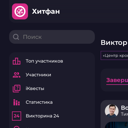
Хитфан
Виктор
«Центр кро
leaderboard
Топ участников
group
Участники
Завер
quiz
iКвесты
stacked_bar_chart
Статистика
Вс
Ти
24
Викторина 24