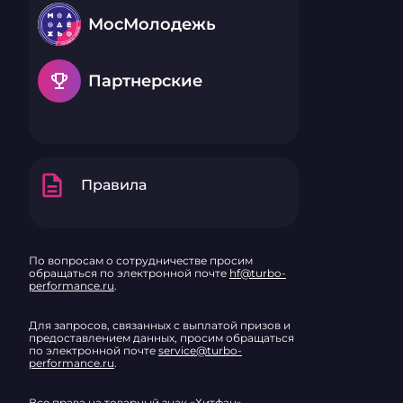
МосМолодежь
emoji_events
Партнерские
description
Правила
По вопросам о сотрудничестве просим
обращаться по электронной почте
hf@turbo-
performance.ru
.
Для запросов, связанных с выплатой призов и
предоставлением данных, просим обращаться
по электронной почте
service@turbo-
performance.ru
.
Все права на товарный знак «Хитфан»