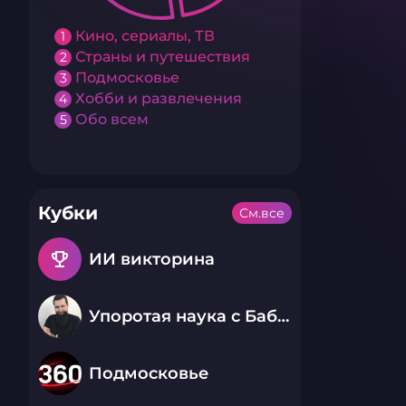
Кино, сериалы, ТВ
1
Страны и путешествия
2
Подмосковье
3
Хобби и развлечения
4
Обо всем
5
Кубки
См.все
emoji_events
ИИ викторина
Упоротая наука с Бабаем Лютым
Подмосковье