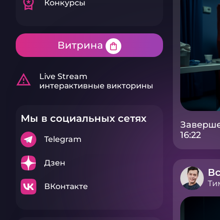
workspace_premium
Конкурсы
Витрина
shopping_bag
warning_amber
Live Stream
интерактивные викторины
Мы в социальных сетях
Заверше
16:22
Telegram
Дзен
Вс
Ти
ВКонтакте