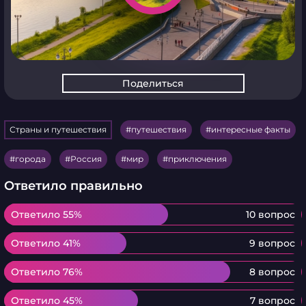
Поделиться
Страны и путешествия
путешествия
интересные факты
города
Россия
мир
приключения
Ответило правильно
Ответило 55%
Ответило 55%
10 вопрос
Ответило 41%
Ответило 41%
9 вопрос
Ответило 76%
Ответило 76%
8 вопрос
Ответило 45%
Ответило 45%
7 вопрос