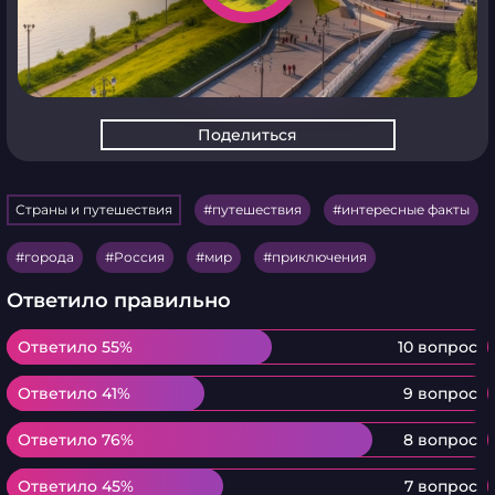
Поделиться
Страны и путешествия
путешествия
интересные факты
города
Россия
мир
приключения
Ответило правильно
Ответило 55%
Ответило 55%
10 вопрос
Ответило 41%
Ответило 41%
9 вопрос
Ответило 76%
Ответило 76%
8 вопрос
Ответило 45%
Ответило 45%
7 вопрос