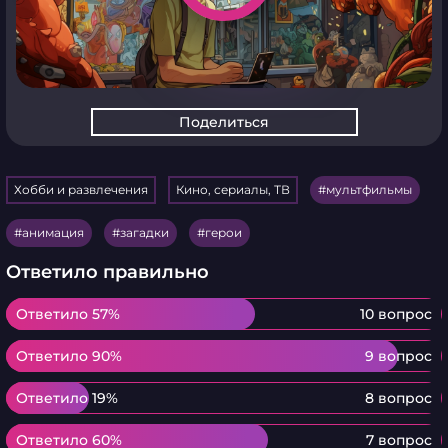
Поделиться
Хобби и развлечения
Кино, сериалы, ТВ
мультфильмы
анимация
загадки
герои
Ответило правильно
Ответило 57%
Ответило 57%
10 вопрос
Ответило 90%
Ответило 90%
9 вопрос
Ответило 19%
Ответило 19%
8 вопрос
Ответило 60%
Ответило 60%
7 вопрос