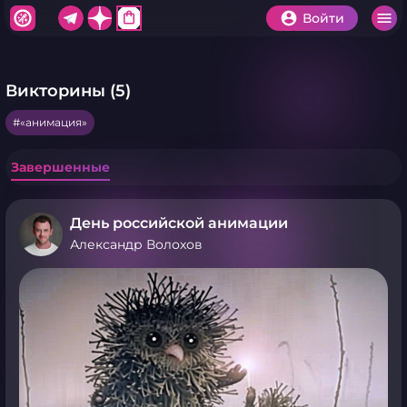
shopping_bag
Войти
Викторины (5)
«анимация»
Завершенные
День российской анимации
Александр Волохов