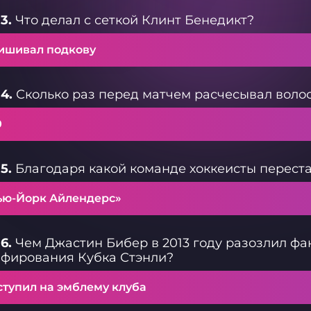
3.
Что делал с сеткой Клинт Бенедикт?
ишивал подкову
4.
Сколько раз перед матчем расчесывал воло
0
5.
Благодаря какой команде хоккеисты переста
ью-Йорк Айлендерс»
6.
Чем Джастин Бибер в 2013 году разозлил фан
афирования Кубка Стэнли?
ступил на эмблему клуба