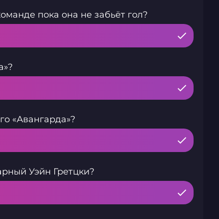
команде пока она не забьёт гол?
а»?
го «Авангарда»?
рный Уэйн Гретцки?