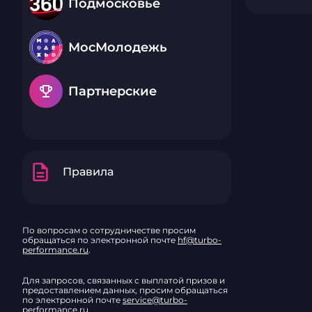
Подмосковье
МосМолодежь
emoji_events
Партнерские
description
Правила
По вопросам о сотрудничестве просим
обращаться по электронной почте
hf@turbo-
performance.ru
.
Для запросов, связанных с выплатой призов и
предоставлением данных, просим обращаться
по электронной почте
service@turbo-
performance.ru
.