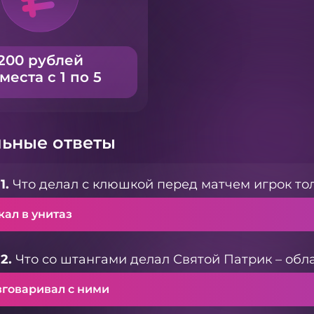
200 рублей
 места с 1 по 5
ьные ответы
1.
Что делал с клюшкой перед матчем игрок то
кал в унитаз
2.
Что со штангами делал Святой Патрик – обл
зговаривал с ними