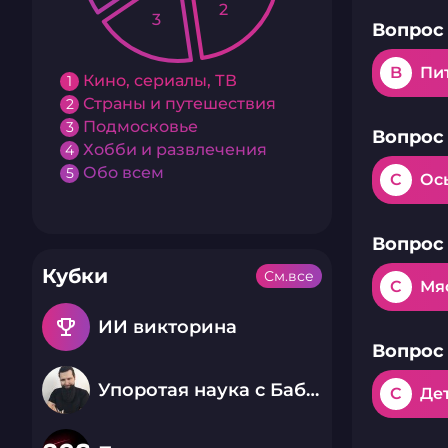
2
3
Вопрос 
B
Пи
Кино, сериалы, ТВ
1
Страны и путешествия
2
Подмосковье
3
Вопрос 
Хобби и развлечения
4
Обо всем
5
C
Ос
Вопрос 
Кубки
См.все
C
Мя
emoji_events
ИИ викторина
Вопрос 
Упоротая наука с Бабаем Лютым
C
Де