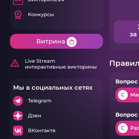
workspace_premium
Конкурсы
за
Витрина
shopping_bag
warning_amber
Live Stream
Правил
интерактивные викторины
Вопрос 
Мы в социальных сетях
C
Ма
Telegram
Вопрос 
Дзен
C
Ра
ВКонтакте