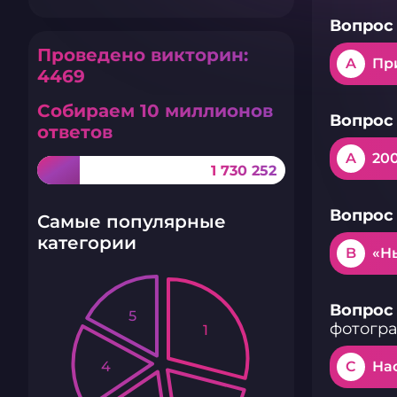
Вопрос 
Проведено викторин:
A
Пр
4469
Собираем 10 миллионов
Вопрос 
ответов
A
20
1 730 252
Вопрос 
Самые популярные
категории
B
«Н
Вопрос 
5
фотогр
1
4
C
На