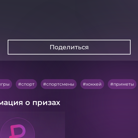
Поделиться
игры
спорт
спортсмены
хоккей
приметы
ация о призах