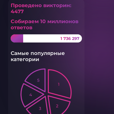
Проведено викторин:
4477
Собираем 10 миллионов
ответов
1 736 297
Самые популярные
категории
5
1
4
2
3