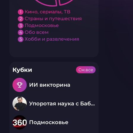
Кино, сериалы, ТВ
1
Страны и путешествия
2
Подмосковье
3
Обо всем
4
Хобби и развлечения
5
Кубки
См.все
emoji_events
ИИ викторина
Упоротая наука с Бабаем Лютым
Подмосковье