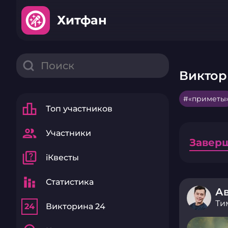
Хитфан
Виктор
«приметы
leaderboard
Топ участников
group
Участники
Завер
quiz
iКвесты
stacked_bar_chart
Статистика
Ав
Ти
24
Викторина 24