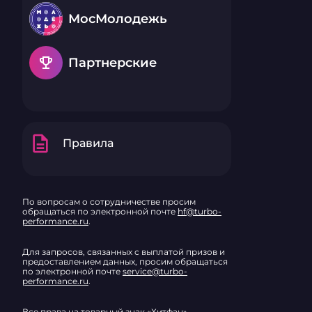
МосМолодежь
emoji_events
Партнерские
description
Правила
По вопросам о сотрудничестве просим
обращаться по электронной почте
hf@turbo-
performance.ru
.
Для запросов, связанных с выплатой призов и
предоставлением данных, просим обращаться
по электронной почте
service@turbo-
performance.ru
.
Все права на товарный знак «Хитфан»