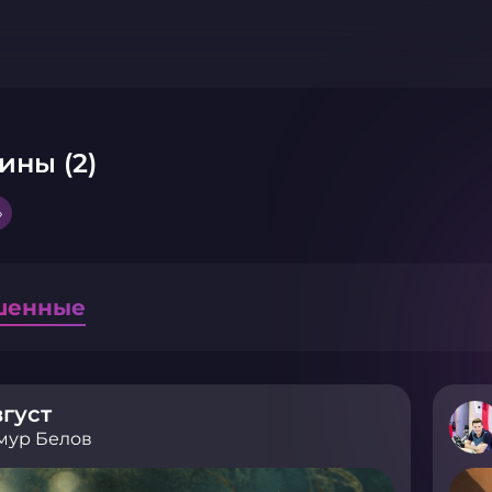
ины (2)
»
шенные
густ
мур Белов