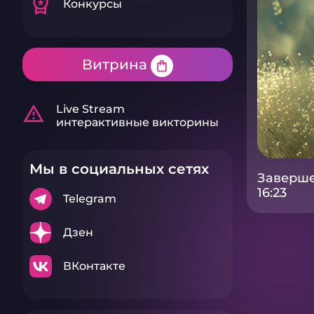
workspace_premium
Конкурсы
Витрина
shopping_bag
warning_amber
Live Stream
интерактивные викторины
Мы в социальных сетях
Заверше
16:23
Telegram
Дзен
ВКонтакте