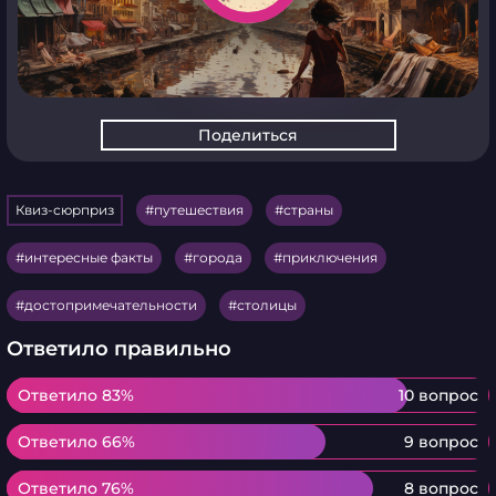
Поделиться
Квиз-сюрприз
путешествия
страны
интересные факты
города
приключения
достопримечательности
столицы
Ответило правильно
Ответило 83%
Ответило 83%
10 вопрос
Ответило 66%
Ответило 66%
9 вопрос
Ответило 76%
Ответило 76%
8 вопрос