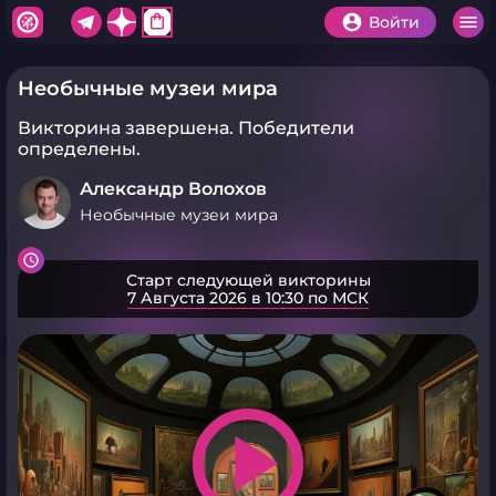
shopping_bag
Войти
Необычные музеи мира
Викторина завершена.
Победители
определены.
Александр Волохов
Необычные музеи мира
Старт следующей викторины
7 Августа 2026 в 10:30 по МСК
play_arrow