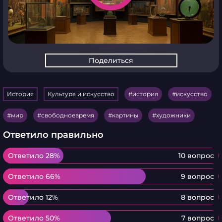
Поделиться
История
Культура и искусство
история
искусство
мир
свободноевремя
картины
художники
Ответило правильно
Ответило 28%
Ответило 28%
10 вопрос
Ответило 66%
Ответило 66%
9 вопрос
Ответило 12%
Ответило 12%
8 вопрос
Ответило 50%
Ответило 50%
7 вопрос