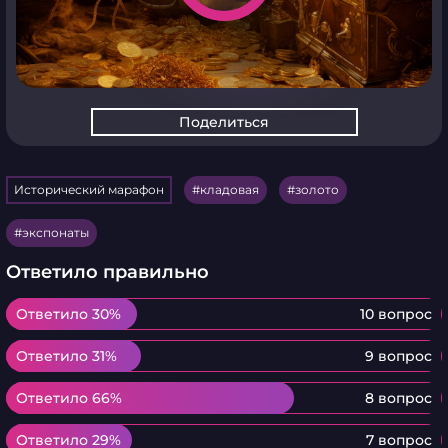
Поделиться
Исторический марафон
кладовая
золото
экспонаты
Ответило правильно
Ответило 30%
Ответило 30%
10 вопрос
Ответило 31%
Ответило 31%
9 вопрос
Ответило 66%
Ответило 66%
8 вопрос
Ответило 29%
Ответило 29%
7 вопрос