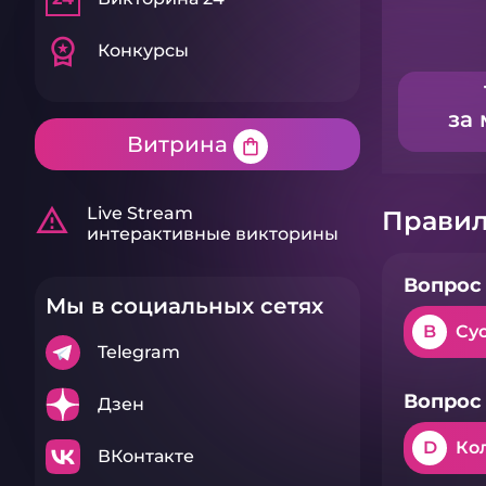
workspace_premium
Конкурсы
за 
Витрина
shopping_bag
warning_amber
Live Stream
Правил
интерактивные викторины
Вопрос 
Мы в социальных сетях
B
Су
Telegram
Вопрос 
Дзен
D
Ко
ВКонтакте