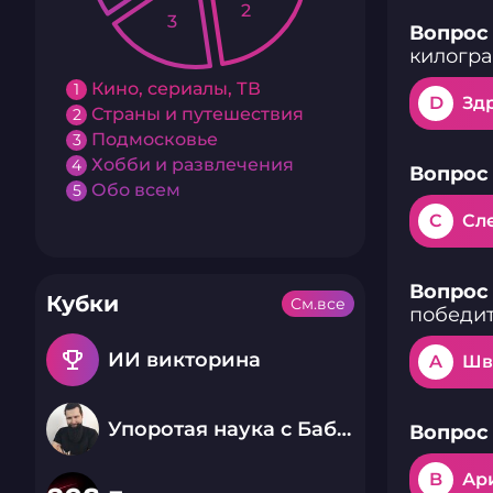
2
3
Вопрос 
килогр
Кино, сериалы, ТВ
1
D
Зд
Страны и путешествия
2
Подмосковье
3
Хобби и развлечения
4
Вопрос 
Обо всем
5
C
Сл
Вопрос 
Кубки
См.все
победит
emoji_events
ИИ викторина
A
Шв
Упоротая наука с Бабаем Лютым
Вопрос 
B
Ар