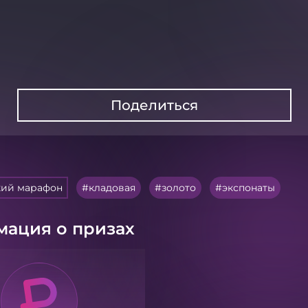
Поделиться
кий марафон
кладовая
золото
экспонаты
ация о призах