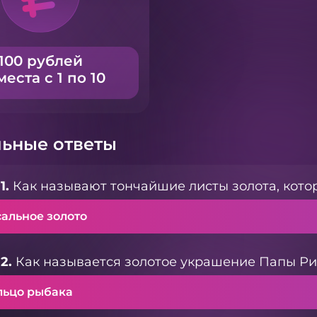
100 рублей
места с 1 по 10
ьные ответы
1.
Как называют тончайшие листы золота, кото
сальное золото
2.
Как называется золотое украшение Папы Ри
льцо рыбака