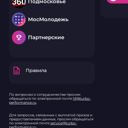
Подмосковье
МосМолодежь
emoji_events
Партнерские
description
Правила
По вопросам о сотрудничестве просим
обращаться по электронной почте
hf@turbo-
performance.ru
.
Для запросов, связанных с выплатой призов и
предоставлением данных, просим обращаться
по электронной почте
service@turbo-
performance.ru
.