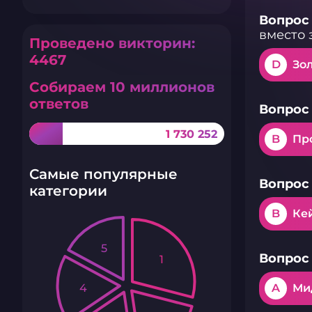
Вопрос 
вместо 
Проведено викторин:
4467
D
Зол
Собираем 10 миллионов
ответов
Вопрос 
1 730 252
B
Пр
Самые популярные
Вопрос 
категории
B
Ке
5
Вопрос 
1
4
A
Ми