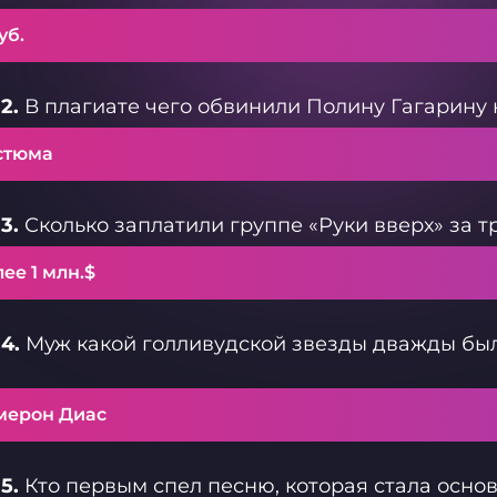
уб.
2.
В плагиате чего обвинили Полину Гагарину н
стюма
3.
Сколько заплатили группе «Руки вверх» за 
ее 1 млн.$
4.
Муж какой голливудской звезды дважды был
мерон Диас
5.
Кто первым спел песню, которая стала осно