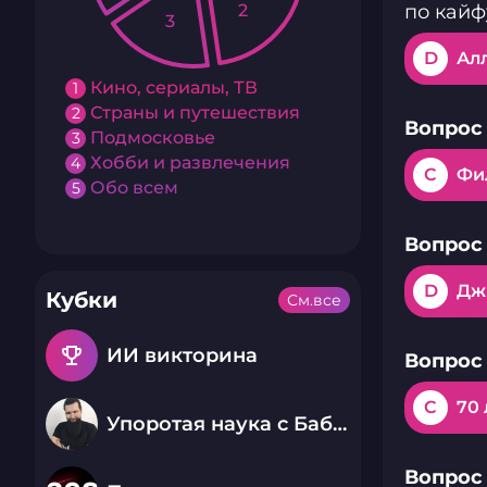
2
по кайф
3
D
Ал
Кино, сериалы, ТВ
1
Страны и путешествия
2
Вопрос 
Подмосковье
3
Хобби и развлечения
4
C
Фи
Обо всем
5
Вопрос 
D
Дж
Кубки
См.все
emoji_events
ИИ викторина
Вопрос 
C
70 
Упоротая наука с Бабаем Лютым
Вопрос 