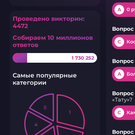
A
0 р
Проведено викторин:
4472
Вопрос 
Собираем 10 миллионов
C
Ко
ответов
1 730 252
Вопрос 
A
Бол
Самые популярные
категории
Вопрос 
«Тату»?
5
1
C
Ка
4
Вопрос 