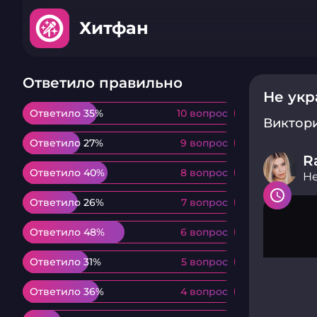
Хитфан
Ответило правильно
Не укр
Ответило 35%
Ответило 35%
10 вопрос
10 вопрос
Виктор
Ответило 27%
Ответило 27%
9 вопрос
9 вопрос
R
Ответило 40%
Ответило 40%
8 вопрос
8 вопрос
Не
Ответило 26%
Ответило 26%
7 вопрос
7 вопрос
Ответило 48%
Ответило 48%
6 вопрос
6 вопрос
Ответило 31%
Ответило 31%
5 вопрос
5 вопрос
Ответило 36%
Ответило 36%
4 вопрос
4 вопрос