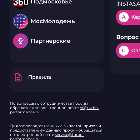
Подмосковье
INSTAS
A
Ка
МосМолодежь
Вопрос 
emoji_events
Партнерские
C
Оз
description
Правила
По вопросам о сотрудничестве просим
обращаться по электронной почте
hf@turbo-
performance.ru
.
Для запросов, связанных с выплатой призов и
предоставлением данных, просим обращаться
по электронной почте
service@turbo-
performance.ru
.