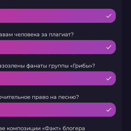
авам человека за плагиат?
азозлены фанаты группы «Грибы»?
ючительное право на песню?
ве композиции «Факт» блогера