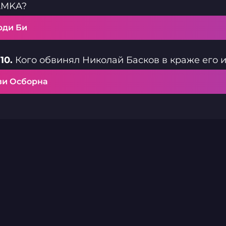
AMKA?
рди Би
10.
Кого обвинял Николай Басков в краже его 
зи Осборна