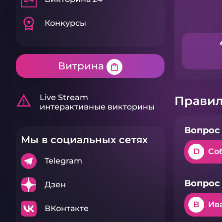
workspace_premium
Конкурсы
Витрина
shopping_bag
warning_amber
Live Stream
Правил
интерактивные викторины
Вопрос 
Мы в социальных сетях
D
Со
Telegram
Вопрос 
Дзен
B
Ив
ВКонтакте