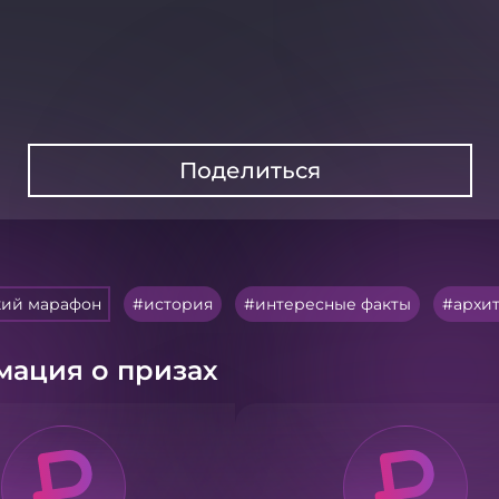
Поделиться
кий марафон
история
интересные факты
архи
ация о призах