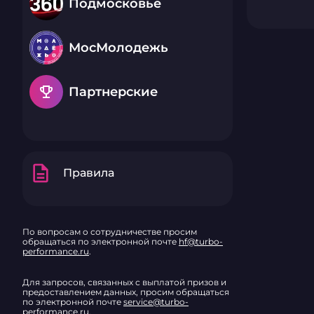
Подмосковье
МосМолодежь
emoji_events
Партнерские
description
Правила
По вопросам о сотрудничестве просим
обращаться по электронной почте
hf@turbo-
performance.ru
.
Для запросов, связанных с выплатой призов и
предоставлением данных, просим обращаться
по электронной почте
service@turbo-
performance.ru
.