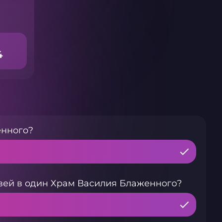
4
енного?
вей в один Храм Василия Блаженного?