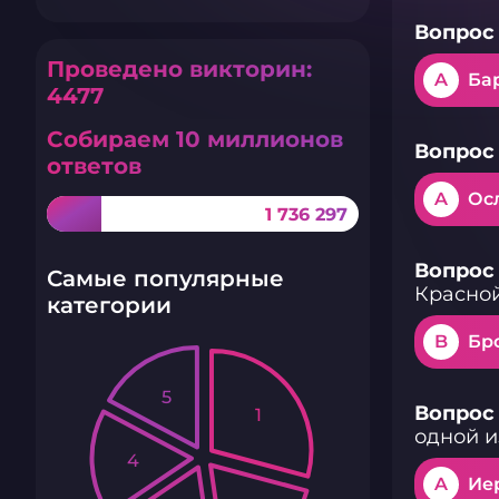
Вопрос 
Проведено викторин:
A
Ба
4477
Собираем 10 миллионов
Вопрос 
ответов
A
Ос
1 736 297
Вопрос 
Самые популярные
Красно
категории
B
Бр
5
Вопрос 
1
одной и
4
A
Ие