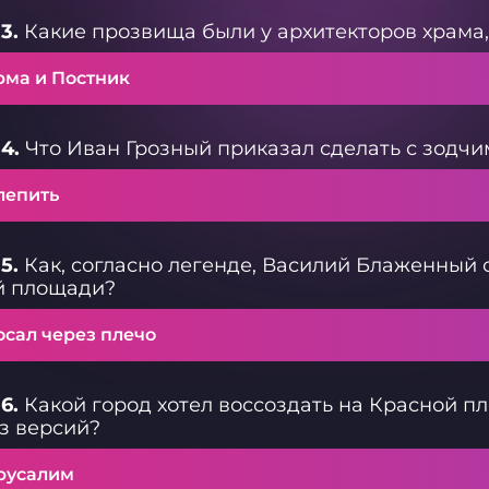
3.
Какие прозвища были у архитекторов храма,
рма и Постник
4.
Что Иван Грозный приказал сделать с зодчи
лепить
5.
Как, согласно легенде, Василий Блаженный 
й площади?
осал через плечо
6.
Какой город хотел воссоздать на Красной п
з версий?
русалим