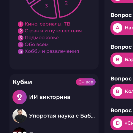
2
3
Вопрос 
Кино, сериалы, ТВ
1
A
На
Страны и путешествия
2
Подмосковье
3
Обо всем
4
Вопрос 
Хобби и развлечения
5
B
Ба
Вопрос 
Кубки
См.все
B
Ко
emoji_events
ИИ викторина
Вопрос 
Упоротая наука с Бабаем Лютым
D
«С