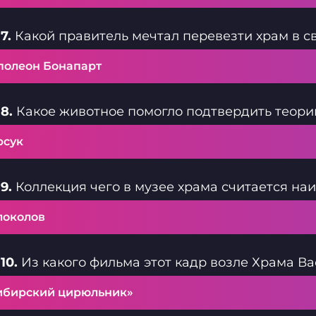
7.
Какой правитель мечтал перевезти храм в св
полеон Бонапарт
8.
Какое животное помогло подтвердить теори
рсук
9.
Коллекция чего в музее храма считается на
локолов
10.
Из какого фильма этот кадр возле Храма В
ибирский цирюльник»