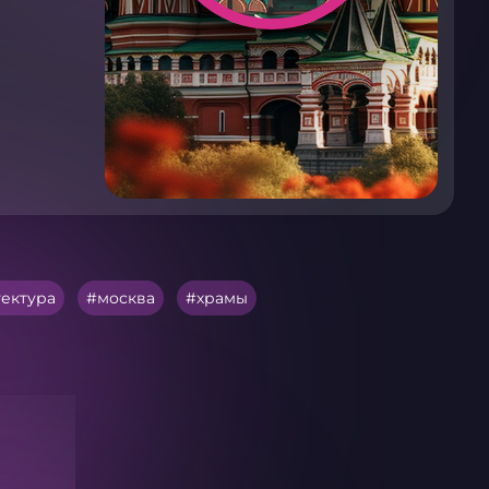
тектура
москва
храмы