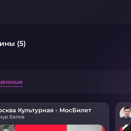
ины (5)
шенные
сква Культурная - МосБилет
мур Белов