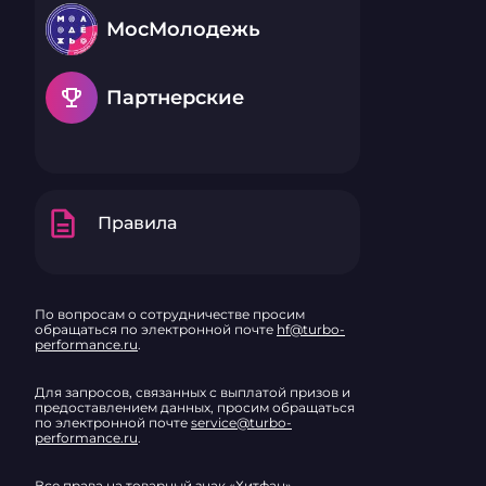
МосМолодежь
emoji_events
Партнерские
description
Правила
По вопросам о сотрудничестве просим
обращаться по электронной почте
hf@turbo-
performance.ru
.
Для запросов, связанных с выплатой призов и
предоставлением данных, просим обращаться
по электронной почте
service@turbo-
performance.ru
.
Все права на товарный знак «Хитфан»