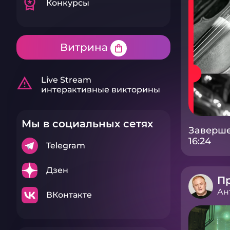
workspace_premium
Конкурсы
Витрина
shopping_bag
warning_amber
Live Stream
интерактивные викторины
Мы в социальных сетях
Заверше
16:24
Telegram
Дзен
П
Ан
ВКонтакте