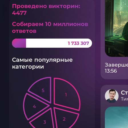
Проведено викторин:
4477
Собираем 10 миллионов
ответов
1 733 307
Самые популярные
Заверше
категории
13:56
5
Ст
1
Ти
4
2
3