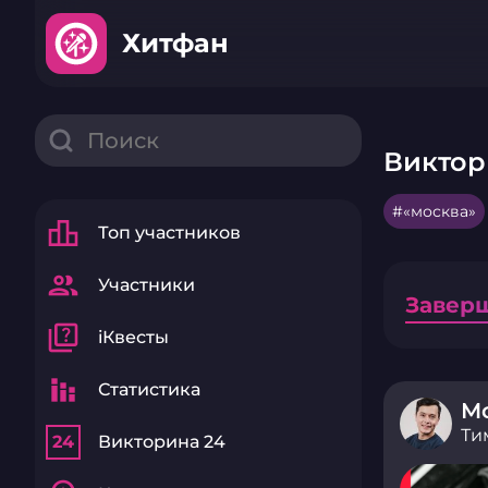
Хитфан
Виктор
«москва»
leaderboard
Топ участников
group
Участники
Завер
quiz
iКвесты
stacked_bar_chart
Статистика
Мо
Ти
24
Викторина 24