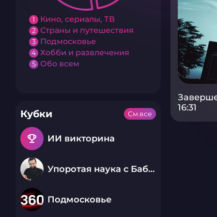
Кино, сериалы, ТВ
1
Страны и путешествия
2
Подмосковье
3
Хобби и развлечения
4
Обо всем
5
Завершен
16:31
Кубки
См.все
emoji_events
ИИ викторина
Упоротая наука с Бабаем Лютым
Подмосковье