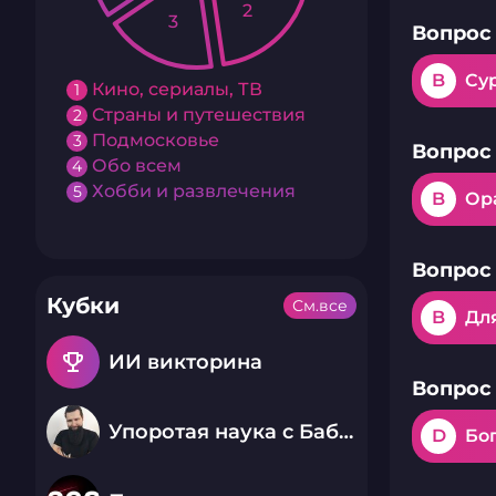
2
3
Вопрос 
B
Су
Кино, сериалы, ТВ
1
Страны и путешествия
2
Подмосковье
3
Вопрос 
Обо всем
4
Хобби и развлечения
5
B
Ор
Вопрос 
Кубки
См.все
B
Дл
emoji_events
ИИ викторина
Вопрос 
Упоротая наука с Бабаем Лютым
D
Бо