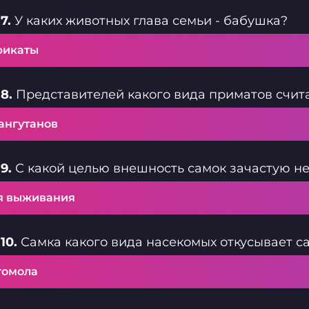
7.
У каких животных глава семьи - бабушка?
рикаты
8.
Представителей какого вида приматов счит
ангутанов
9.
С какой целью внешность самок зачастую н
я выживания
10.
Самка какого вида насекомых откусывает с
гомола