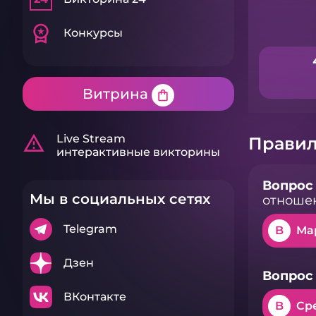
workspace_premium
Конкурсы
Витрина
shopping_bag
warning_amber
Live Stream
Правил
интерактивные викторины
Вопрос 
Мы в социальных сетях
отношен
Telegram
B
Ма
Дзен
Вопрос 
ВКонтакте
B
Ср