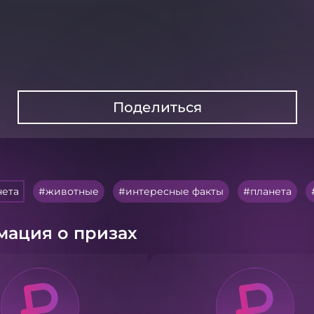
Поделиться
нета
животные
интересные факты
планета
ация о призах