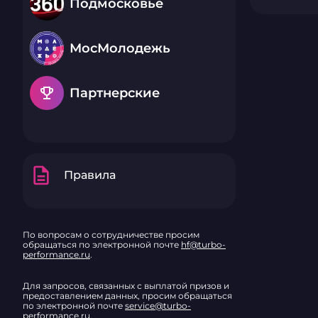
Подмосковье
МосМолодежь
emoji_events
Партнерские
description
Правила
По вопросам о сотрудничестве просим
обращаться по электронной почте
hf@turbo-
performance.ru
.
Для запросов, связанных с выплатой призов и
предоставлением данных, просим обращаться
по электронной почте
service@turbo-
performance.ru
.