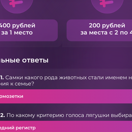
400 рублей
200 рублей
за 1 место
за места с 2 по 
ьные ответы
1.
Самки какого рода животных стали именем 
ия к семье?
рмозетки
2.
По какому критерию голоса лягушки выбира
едний регистр