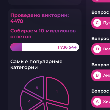
Вопрос 
Проведено викторин:
4478
C
Пу
Собираем 10 миллионов
ответов
Вопрос 
1 736 544
D
Во
Самые популярные
Вопрос 
категории
B
Аи
5
Вопрос 
1
4
A
Хи