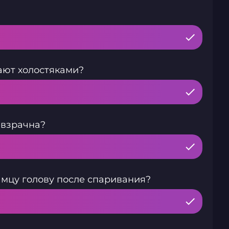
ают холостяками?
евзрачна?
амцу голову после спаривания?