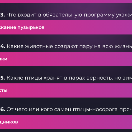
3.
Что входит в обязательную программу ухаж
скание пузырьков
4.
Какие животные создают пару на всю жизнь
лки
5.
Какие птицы хранят в парах верность, но зи
сты
6.
От чего или кого самец птицы-носорога пря
щников