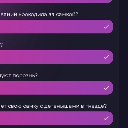
иваний крокодила за самкой?
?
муют порознь?
чет свою самку с детенышами в гнезде?