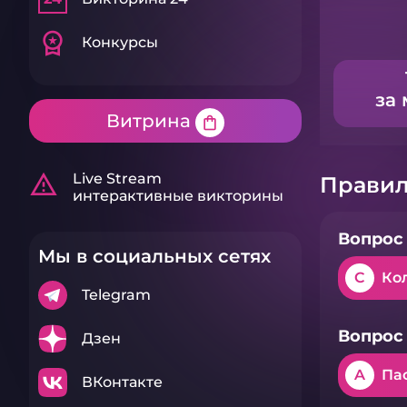
workspace_premium
Конкурсы
за 
Витрина
shopping_bag
warning_amber
Live Stream
Правил
интерактивные викторины
Вопрос 
Мы в социальных сетях
C
Ко
Telegram
Вопрос 
Дзен
A
Па
ВКонтакте