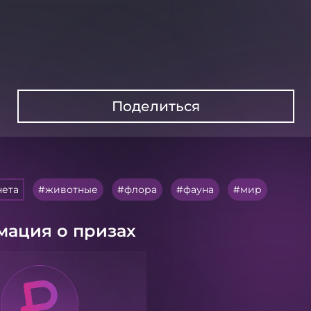
Поделиться
нета
животные
флора
фауна
мир
ация о призах