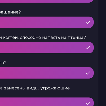
рашение?
 когтей, способно напасть на птенца?
ка?
да занесены виды, угрожающие