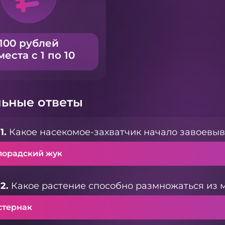
100 рублей
места с 1 по 10
ьные ответы
1.
Какое насекомое-захватчик начало завоевыв
лорадский жук
2.
Какое растение способно размножаться из 
стернак