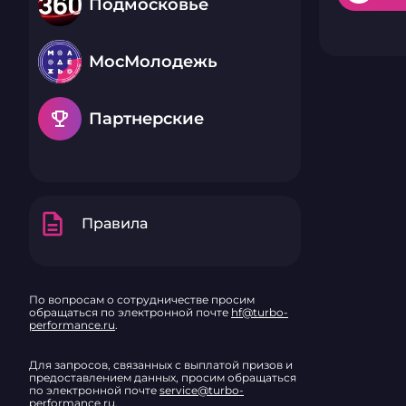
Подмосковье
МосМолодежь
emoji_events
Партнерские
description
Правила
По вопросам о сотрудничестве просим
обращаться по электронной почте
hf@turbo-
performance.ru
.
Для запросов, связанных с выплатой призов и
предоставлением данных, просим обращаться
по электронной почте
service@turbo-
performance.ru
.