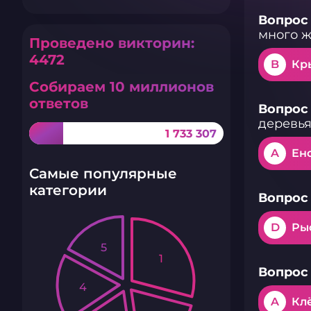
Вопрос 
много 
Проведено викторин:
4472
B
Кр
Собираем 10 миллионов
ответов
Вопрос 
деревья
1 733 307
A
Ен
Самые популярные
категории
Вопрос 
D
Ры
5
1
Вопрос 
4
A
Кл