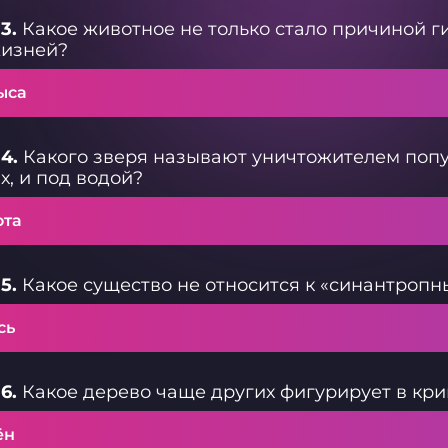
3.
Какое животное не только стало причиной ги
жизней?
ыса
4.
Какого зверя называют уничтожителем попул
х, и под водой?
ота
5.
Какое существо не относится к «синантроп
сь
6.
Какое дерево чаще других фигурирует в кр
ён