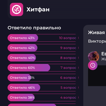
Хитфан
Ответило правильно
Живая
Ответило 43%
Ответило 43%
10 вопрос
10 вопрос
Виктор
Ответило 42%
Ответило 42%
9 вопрос
9 вопрос
Е
Ответило 40%
Ответило 40%
8 вопрос
8 вопрос
Жи
Ответило 60%
Ответило 60%
7 вопрос
7 вопрос
Ответило 33%
Ответило 33%
6 вопрос
6 вопрос
Ответило 46%
Ответило 46%
5 вопрос
5 вопрос
Ответило 38%
Ответило 38%
4 вопрос
4 вопрос