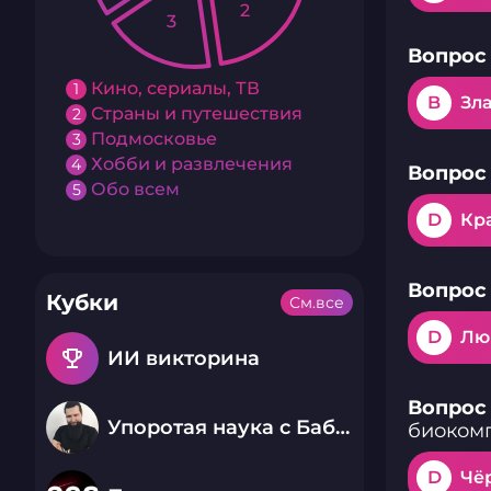
2
3
Вопрос 
Кино, сериалы, ТВ
1
B
Зл
Страны и путешествия
2
Подмосковье
3
Хобби и развлечения
4
Вопрос 
Обо всем
5
D
Кр
Вопрос 
Кубки
См.все
D
Лю
emoji_events
ИИ викторина
Вопрос 
Упоротая наука с Бабаем Лютым
биокомп
D
Чё