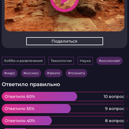
Поделиться
Хобби и развлечения
Технологии
Наука
космонавт
марс
космос
земля
планета
Ответило правильно
Ответило 60%
Ответило 60%
10 вопрос
Ответило 55%
Ответило 55%
9 вопрос
Ответило 40%
Ответило 40%
8 вопрос