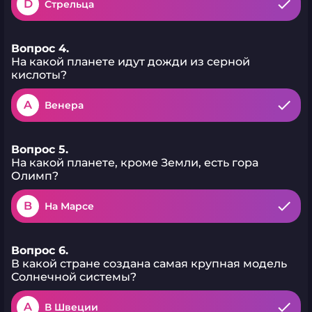
D
Стрельца
Вопрос 4.
На какой планете идут дожди из серной
кислоты?
A
Венера
Вопрос 5.
На какой планете, кроме Земли, есть гора
Олимп?
B
На Марсе
Вопрос 6.
В какой стране создана самая крупная модель
Солнечной системы?
A
В Швеции