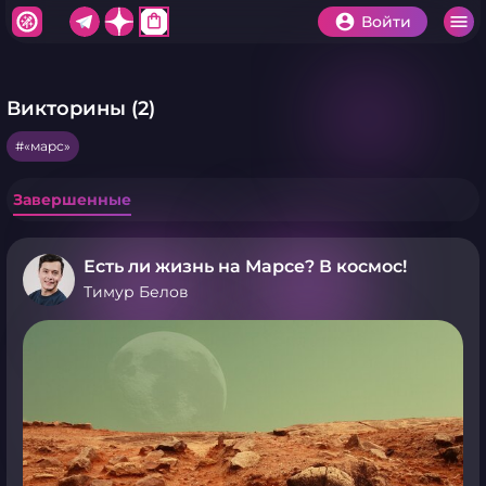
shopping_bag
Войти
Викторины (2)
«марс»
Завершенные
Есть ли жизнь на Марсе? В космос!
Тимур Белов