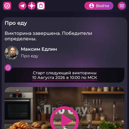
shopping_bag
Войти
Про еду
Викторина завершена.
Победители
определены.
Максим Едлин
Про еду
Старт следующей викторины
10 Августа 2026 в 10:00 по МСК
play_arrow