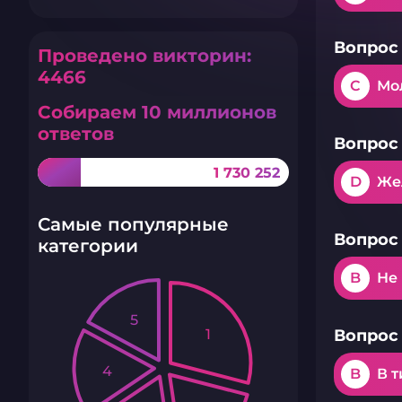
Вопрос 
Проведено викторин:
4466
C
Мо
Собираем 10 миллионов
ответов
Вопрос 
1 730 252
D
Же
Самые популярные
Вопрос 
категории
B
Не
5
1
Вопрос 
4
B
В 