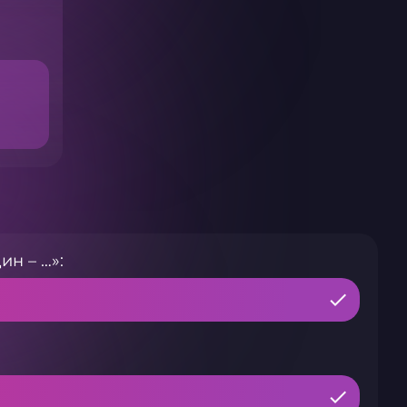
н – …»: