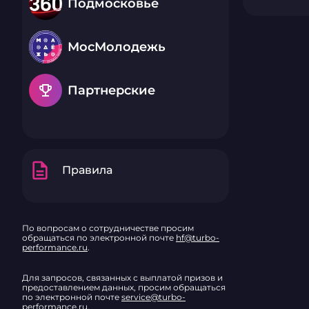
Подмосковье
МосМолодежь
emoji_events
Партнерские
description
Правила
По вопросам о сотрудничестве просим
обращаться по электронной почте
hf@turbo-
performance.ru
.
Для запросов, связанных с выплатой призов и
предоставлением данных, просим обращаться
по электронной почте
service@turbo-
performance.ru
.