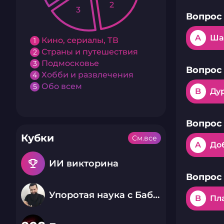
2
3
Вопрос 
A
Ша
Кино, сериалы, ТВ
1
Страны и путешествия
2
Подмосковье
3
Вопрос 
Хобби и развлечения
4
Обо всем
5
B
Ду
Вопрос 
Кубки
См.все
A
До
emoji_events
ИИ викторина
Вопрос 
Упоротая наука с Бабаем Лютым
B
Пл