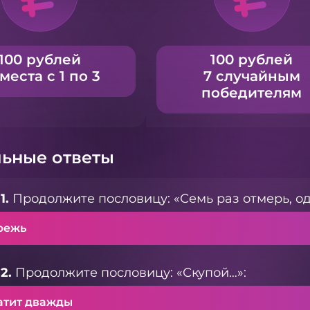
100 рублей
100 рублей
 места с 1 по 3
7 случайным
победителям
ьные ответы
1.
Продолжите пословицу: «Семь раз отмерь, оди
режь
2.
Продолжите пословицу: «Скупой…»:
атит дважды