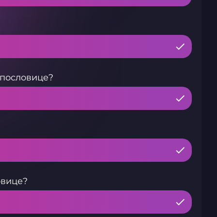
 пословице?
овице?