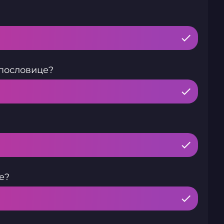
 пословице?
е?