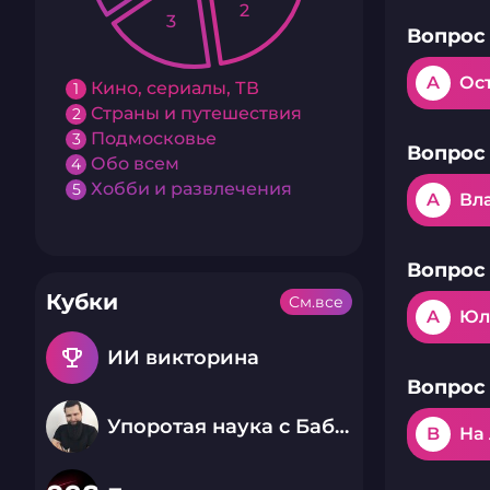
2
3
Вопрос 
A
Ос
Кино, сериалы, ТВ
1
Страны и путешествия
2
Подмосковье
3
Вопрос 
Обо всем
4
Хобби и развлечения
5
A
Вл
Вопрос 
Кубки
См.все
A
Юл
emoji_events
ИИ викторина
Вопрос 
Упоротая наука с Бабаем Лютым
B
На