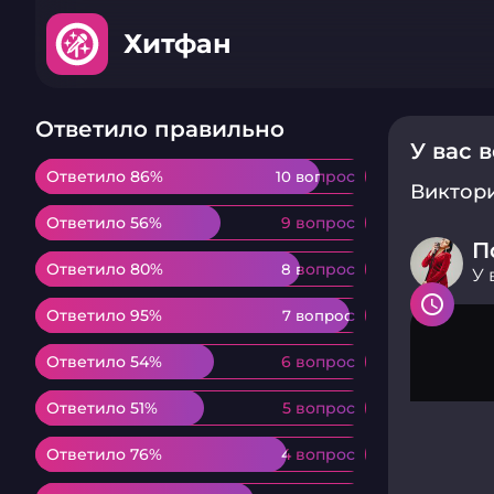
Хитфан
Ответило правильно
У вас 
Ответило 86%
Ответило 86%
10 вопрос
10 вопрос
Виктор
Ответило 56%
Ответило 56%
9 вопрос
9 вопрос
П
Ответило 80%
Ответило 80%
8 вопрос
8 вопрос
У 
Ответило 95%
Ответило 95%
7 вопрос
7 вопрос
Ответило 54%
Ответило 54%
6 вопрос
6 вопрос
Ответило 51%
Ответило 51%
5 вопрос
5 вопрос
Ответило 76%
Ответило 76%
4 вопрос
4 вопрос