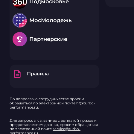
Подмосковье
МосМолодежь
emoji_events
Партнерские
description
Правила
По вопросам о сотрудничестве просим
обращаться по электронной почте
hf@turbo-
performance.ru
.
Для запросов, связанных с выплатой призов и
предоставлением данных, просим обращаться
по электронной почте
service@turbo-
performance.ru
.