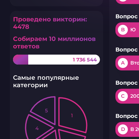
Вопрос 
Проведено викторин:
4478
B
Ю
Собираем 10 миллионов
ответов
Вопрос 
1 736 544
A
Вт
Самые популярные
Вопрос 
категории
C
20
5
1
Вопрос 
4
D
В 