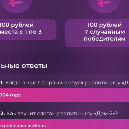
100 рублей
100 рублей
 места с 1 по 3
7 случайным
победителям
ьные ответы
1.
Когда вышел первый выпуск реалити-шоу «Д
004 году
2.
Как звучит слоган реалити-шоу «Дом-2»?
строй свою любовь