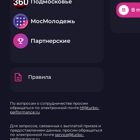
Подмосковье
B
В 
МосМолодежь
emoji_events
Партнерские
description
Правила
По вопросам о сотрудничестве просим
обращаться по электронной почте
hf@turbo-
performance.ru
.
Для запросов, связанных с выплатой призов и
предоставлением данных, просим обращаться
по электронной почте
service@turbo-
performance.ru
.