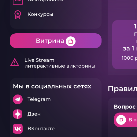
workspace_premium
Конкурсы
Витрина
shopping_bag
за 1
1000 
warning_amber
Live Stream
интерактивные викторины
Мы в социальных сетях
Правил
Telegram
Вопрос 
Дзен
D
В 
ВКонтакте