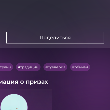
Поделиться
страны
традиции
суеверия
обычаи
ация о призах