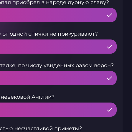
 опал приобрел в народе дурную славу?
е от одной спички не прикуривают?
талке, по числу увиденных разом ворон?
дневековой Англии?
астью несчастливой приметы?