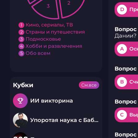
2
3
D
Пр
Кино, сериалы, ТВ
1
Вопрос 
Страны и путешествия
2
Дании?
Подмосковье
3
Хобби и развлечения
4
A
Ос
Обо всем
5
Вопрос 
B
Сч
Кубки
См.все
emoji_events
ИИ викторина
Вопрос 
C
Вы
Упоротая наука с Бабаем Лютым
Вопрос 