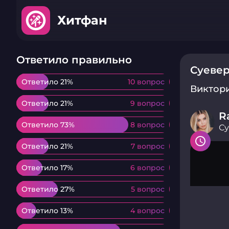
Хитфан
Ответило правильно
Суевер
Ответило 21%
Ответило 21%
10 вопрос
10 вопрос
Виктор
Ответило 21%
Ответило 21%
9 вопрос
9 вопрос
R
Ответило 73%
Ответило 73%
8 вопрос
8 вопрос
Су
Ответило 21%
Ответило 21%
7 вопрос
7 вопрос
Ответило 17%
Ответило 17%
6 вопрос
6 вопрос
Ответило 27%
Ответило 27%
5 вопрос
5 вопрос
Ответило 13%
Ответило 13%
4 вопрос
4 вопрос