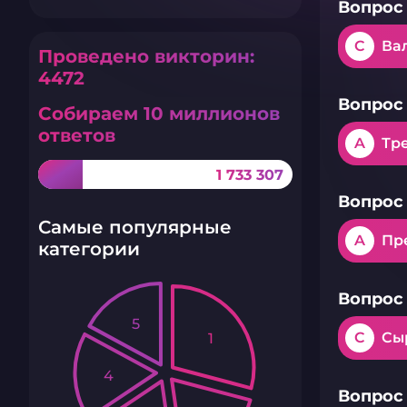
Вопрос 
C
Вал
Проведено викторин:
4472
Вопрос 
Собираем 10 миллионов
ответов
A
Тр
1 733 307
Вопрос 
Самые популярные
A
Пр
категории
Вопрос 
5
C
Сы
1
4
Вопрос 