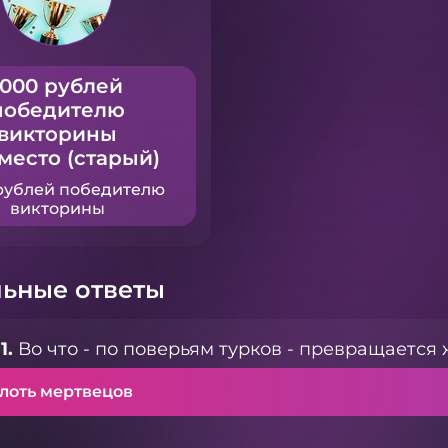
1000 рублей
победителю
викторины
 место (старый)
рублей победителю
викторины
ьные ответы
1.
Во что - по поверьям турков - превращается 
плоть мертвецов