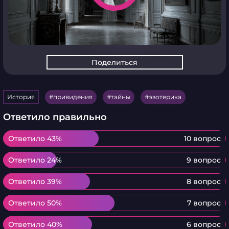
Поделиться
История
привидения
тайны
эзотерика
Ответило правильно
Ответило 43%
Ответило 43%
10 вопрос
Ответило 24%
Ответило 24%
9 вопрос
Ответило 39%
Ответило 39%
8 вопрос
Ответило 50%
Ответило 50%
7 вопрос
Ответило 40%
Ответило 40%
6 вопрос