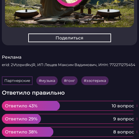
Поделиться
Реклама
erid: 2VtzqwdkvjR, ИП Лещев Максим Вадимович, ИНН: 772271275454
Партнерские
музыка
гонг
эзотерика
Ответило правильно
Ответило 43%
Ответило 43%
10 вопрос
Ответило 29%
Ответило 29%
9 вопрос
Ответило 38%
Ответило 38%
8 вопрос