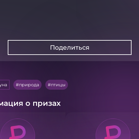
Поделиться
уна
природа
птицы
ация о призах