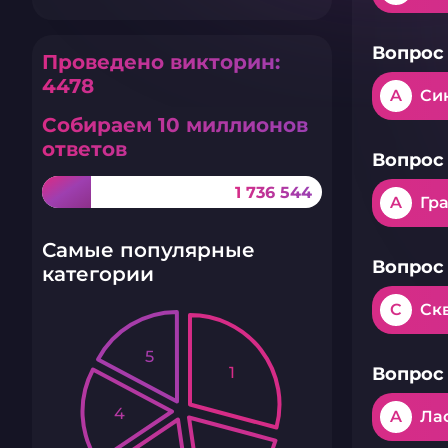
Вопрос 
Проведено викторин:
4478
A
Си
Собираем 10 миллионов
ответов
Вопрос 
1 736 544
A
Гр
Самые популярные
Вопрос 
категории
C
Ск
5
1
Вопрос 
4
A
Ла