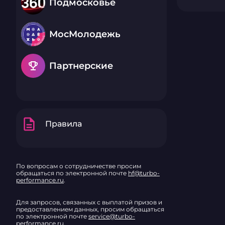
Подмосковье
МосМолодежь
emoji_events
Партнерские
description
Правила
По вопросам о сотрудничестве просим
обращаться по электронной почте
hf@turbo-
performance.ru
.
Для запросов, связанных с выплатой призов и
предоставлением данных, просим обращаться
по электронной почте
service@turbo-
performance.ru
.