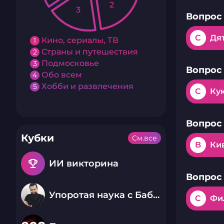
2
3
Вопрос 
C
Дя
Кино, сериалы, ТВ
1
Страны и путешествия
2
Подмосковье
3
Вопрос 
Обо всем
4
Хобби и развлечения
5
C
Ку
Вопрос 
Кубки
См.все
B
Ки
emoji_events
ИИ викторина
Вопрос 
Упоротая наука с Бабаем Лютым
C
Фи