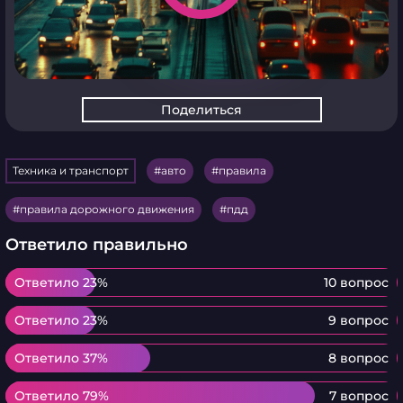
Поделиться
Техника и транспорт
авто
правила
правила дорожного движения
пдд
Ответило правильно
Ответило 23%
Ответило 23%
10 вопрос
Ответило 23%
Ответило 23%
9 вопрос
Ответило 37%
Ответило 37%
8 вопрос
Ответило 79%
Ответило 79%
7 вопрос