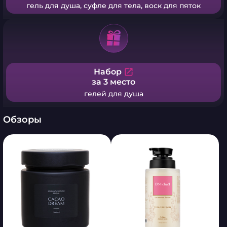
гель для душа, суфле для тела, воск для пяток
Набор
open_in_new
за 3 место
гелей для душа
Обзоры