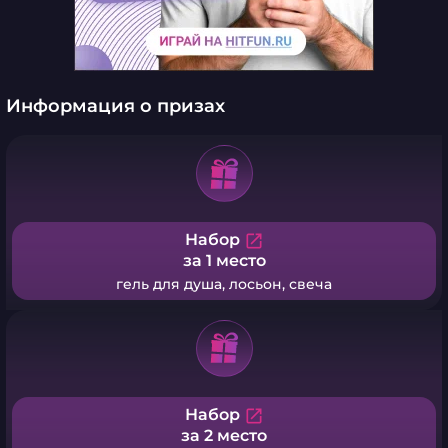
Информация о призах
Набор
open_in_new
за 1 место
гель для душа, лосьон, свеча
Набор
open_in_new
за 2 место