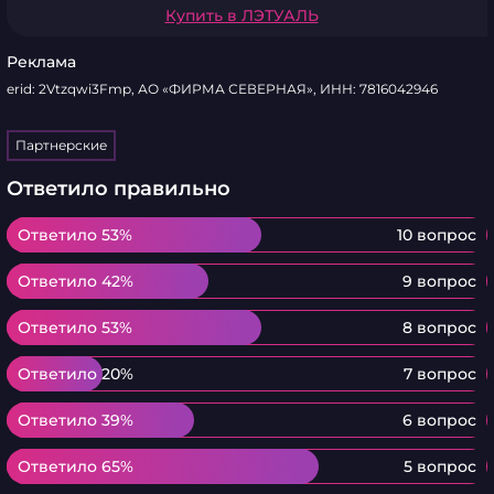
Купить в ЛЭТУАЛЬ
Реклама
erid: 2Vtzqwi3Fmp, АО «ФИРМА СЕВЕРНАЯ», ИНН: 7816042946
Партнерские
Ответило правильно
Ответило 53%
Ответило 53%
10 вопрос
Ответило 42%
Ответило 42%
9 вопрос
Ответило 53%
Ответило 53%
8 вопрос
Ответило 20%
Ответило 20%
7 вопрос
Ответило 39%
Ответило 39%
6 вопрос
Ответило 65%
Ответило 65%
5 вопрос