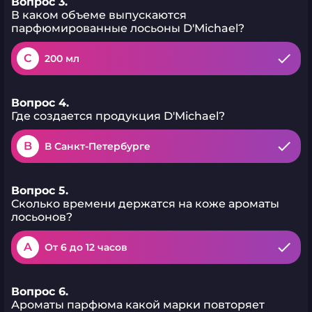
Вопрос 3.
его удобным в
В каком объеме выпускаются
использовании в течение
парфюмированные лосьоны D'Michael?
дня. Стильный и эстетичный
дизайн лосьона прекрасно
дополнит интерьер ванной
C
200 мл
комнаты. Удобный дозатор
обеспечивает легкость в
использовании и позволяет
дозировать лосьон точно и
Вопрос 4.
экономно.
Где создается продукция D'Michael?
B
В Санкт-Петербурге
Вопрос 5.
Сколько времени держатся на коже ароматы
лосьонов?
A
От 6 до 12 часов
Вопрос 6.
Ароматы парфюма какой марки повторяет